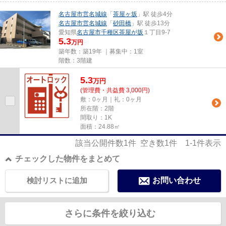
名古屋市営名城線
「
茶屋ヶ坂
」駅 徒歩4分
名古屋市営名城線
「
砂田橋
」駅 徒歩13分
愛知県
名古屋市千種区
茶屋が坂
１丁目9-7
5.3
万円
築年数：築19年 ｜募集中：
1室
階数：3階建
5.3
万
円
(管理費・共益費 3,000円)
敷：0ヶ月｜礼：0ヶ月
所在階：2階
間取り：1K
面積：24.88㎡
該当公開件数
1
件 空き数
1
件
1-1
件表示
チェックした物件をまとめて
検討リストに追加
お問い合わせ
さらに条件を絞り込む