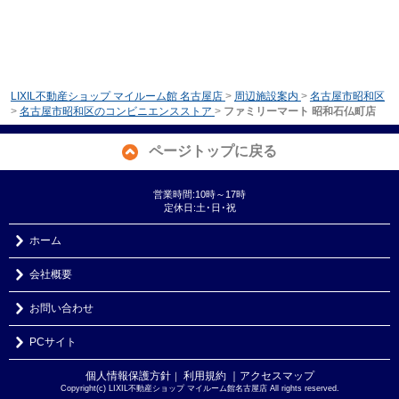
LIXIL不動産ショップ マイルーム館 名古屋店
>
周辺施設案内
>
名古屋市昭和区
>
名古屋市昭和区のコンビニエンスストア
>
ファミリーマート 昭和石仏町店
ページトップに戻る
営業時間:10時～17時
定休日:土･日･祝
ホーム
会社概要
お問い合わせ
PCサイト
個人情報保護方針
利用規約
｜アクセスマップ
｜
Copyright(c) LIXIL不動産ショップ マイルーム館名古屋店 All rights reserved.