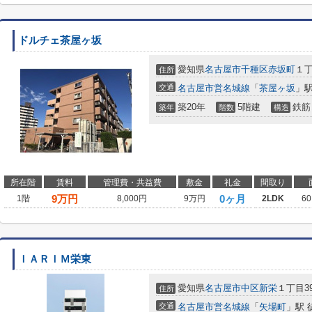
ドルチェ茶屋ヶ坂
愛知県
名古屋市千種区
赤坂町
１丁
住所
交通
名古屋市営名城線
「
茶屋ヶ坂
」駅
築20年
5階建
鉄筋
築年
階数
構造
所在階
賃料
管理費・共益費
敷金
礼金
間取り
9
万円
0ヶ月
1階
8,000円
9万円
2LDK
60
ＩＡＲＩＭ栄東
愛知県
名古屋市中区
新栄
１丁目39
住所
交通
名古屋市営名城線
「
矢場町
」駅 