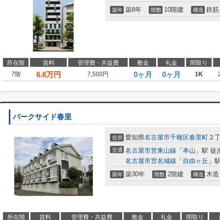
築8年
10階建
鉄筋
築年
階数
構造
所在階
賃料
管理費・共益費
敷金
礼金
間取り
6.6
万円
0ヶ月
0ヶ月
7階
7,500円
1K
パークサイド春里
愛知県
名古屋市千種区
春里町
２丁
住所
交通
名古屋市営東山線
「
本山
」駅 徒
名古屋市営名城線
「
自由ヶ丘
」駅
築30年
2階建
木造
築年
階数
構造
所在階
賃料
管理費・共益費
敷金
礼金
間取り