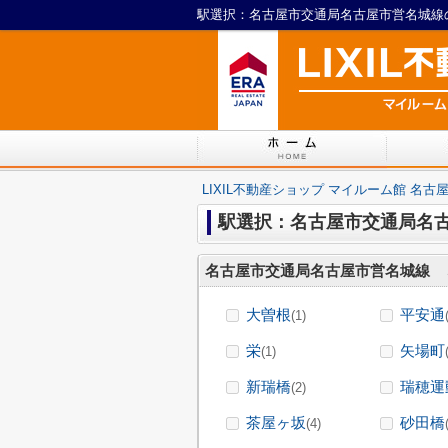
LIXIL不動産ショップ マイルーム館 名古
駅選択：名古屋市交通局名
名古屋市交通局名古屋市営名城線
大曽根
平安通
(1)
栄
矢場町
(1)
新瑞橋
瑞穂運
(2)
茶屋ヶ坂
砂田橋
(4)