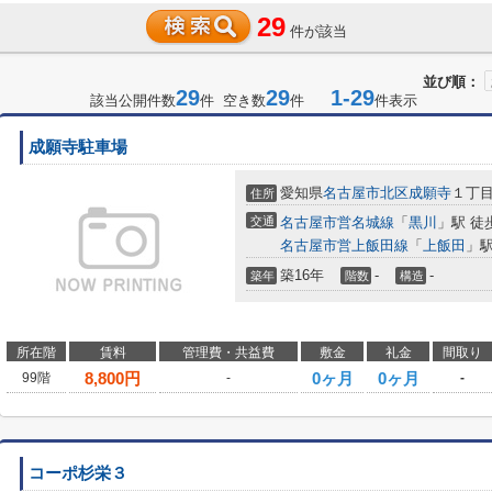
29
件が該当
並び順：
29
29
1-29
該当公開件数
件 空き数
件
件表示
成願寺駐車場
愛知県
名古屋市北区
成願寺
１丁目9
住所
交通
名古屋市営名城線
「
黒川
」駅 徒
名古屋市営上飯田線
「
上飯田
」駅
築16年
-
-
築年
階数
構造
所在階
賃料
管理費・共益費
敷金
礼金
間取り
8,800
円
0ヶ月
0ヶ月
99階
-
-
コーポ杉栄３