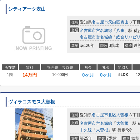
シティアーク表山
愛知県
名古屋市天白区
表山
３丁目
住所
交通
名古屋市営名城線
「
八事
」駅 徒
名古屋市営名城線
「
総合リハビ
築126年
3階建
鉄
築年
階数
構造
所在階
賃料
管理費・共益費
敷金
礼金
間取り
14
万円
0ヶ月
0ヶ月
1階
10,000円
5LDK
1
ヴィラコスモス大曽根
愛知県
名古屋市北区
大曽根
３丁目7
住所
交通
名古屋市営名城線
「
大曽根
」駅 
中央線
「
大曽根
」駅 徒歩3分
築25年
7階建
鉄筋
築年
階数
構造