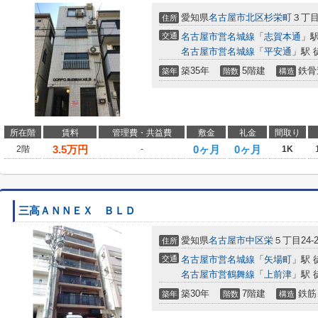
愛知県
名古屋市北区
杉栄町
３丁目7
住所
交通
名古屋市営名城線
「
志賀本通
」駅
名古屋市営名城線
「
平安通
」駅 
築35年
5階建
鉄骨
築年
階数
構造
所在階
賃料
管理費・共益費
敷金
礼金
間取り
3.5
万円
0ヶ月
0ヶ月
2階
-
1K
三高ＡＮＮＥＸ ＢＬＤ
愛知県
名古屋市中区
栄
５丁目24-2
住所
交通
名古屋市営名城線
「
矢場町
」駅 
名古屋市営鶴舞線
「
上前津
」駅 
築30年
7階建
鉄筋
築年
階数
構造