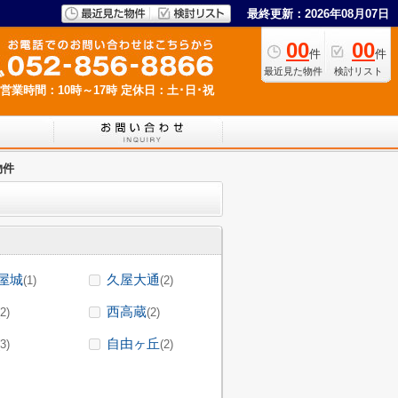
最終更新：2026年08月07日
00
00
件
件
最近見た物件
検討リスト
営業時間：10時～17時
定休日：土･日･祝
物件
屋城
久屋大通
(1)
(2)
西高蔵
(2)
(2)
自由ヶ丘
(3)
(2)