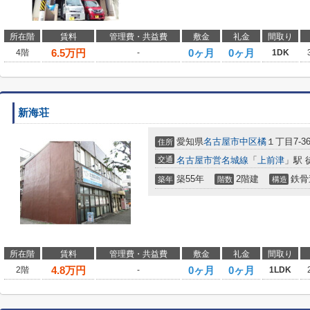
所在階
賃料
管理費・共益費
敷金
礼金
間取り
6.5
万円
0ヶ月
0ヶ月
4階
-
1DK
新海荘
愛知県
名古屋市中区
橘
１丁目7-3
住所
交通
名古屋市営名城線
「
上前津
」駅 
築55年
2階建
鉄骨
築年
階数
構造
所在階
賃料
管理費・共益費
敷金
礼金
間取り
4.8
万円
0ヶ月
0ヶ月
2階
-
1LDK