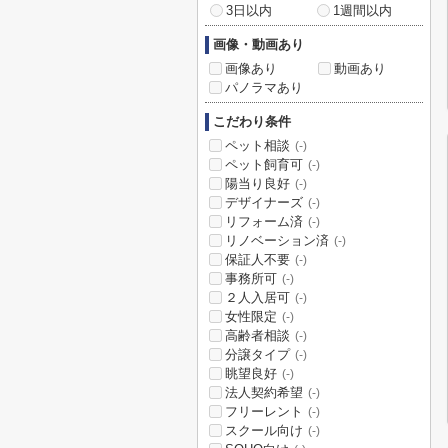
3日以内
1週間以内
画像・動画あり
画像あり
動画あり
パノラマあり
こだわり条件
ペット相談
(-)
ペット飼育可
(-)
陽当り良好
(-)
デザイナーズ
(-)
リフォーム済
(-)
リノベーション済
(-)
保証人不要
(-)
事務所可
(-)
２人入居可
(-)
女性限定
(-)
高齢者相談
(-)
分譲タイプ
(-)
眺望良好
(-)
法人契約希望
(-)
フリーレント
(-)
スクール向け
(-)