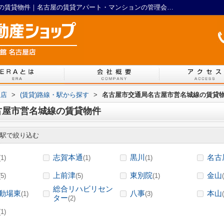
駅選択：名古屋市交通局名古屋市営名城線の賃貸物件｜名古屋の賃貸アパート・マンションの管理会社はLIXIL不動産ショップ マイルーム館 名古屋店
屋店
>
(賃貸)路線・駅から探す
>
名古屋市交通局名古屋市営名城線の賃貸
古屋市営名城線の賃貸物件
駅で絞り込む
志賀本通
黒川
名古
(1)
(1)
(1)
上前津
東別院
金山
(5)
(5)
(1)
総合リハビリセン
動場東
八事
本山
(1)
(3)
ター
(2)
(1)