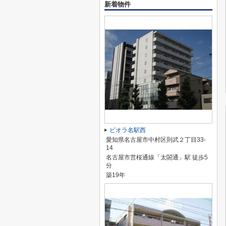
新着物件
ビオラ名駅西
愛知県名古屋市中村区則武２丁目33-
14
名古屋市営桜通線「太閤通」駅 徒歩5
分
築19年