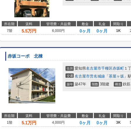
所在階
賃料
管理費・共益費
敷金
礼金
間取り
5.5
万円
0ヶ月
0ヶ月
7階
6,000円
1K
赤坂コーポ 北棟
愛知県
名古屋市千種区
赤坂町
１丁
住所
交通
名古屋市営名城線
「
茶屋ヶ坂
」駅
築47年
3階建
鉄筋
築年
階数
構造
所在階
賃料
管理費・共益費
敷金
礼金
間取り
5.1
万円
0ヶ月
0ヶ月
1階
4,000円
3K