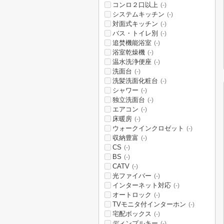
コンロ２口以上
(-)
システムキッチン
(-)
対面式キッチン
(-)
バス・トイレ別
(-)
追焚機能浴室
(-)
浴室乾燥機
(-)
温水洗浄便座
(-)
洗面台
(-)
洗髪洗面化粧台
(-)
シャワー
(-)
独立洗面台
(-)
エアコン
(-)
床暖房
(-)
ウォークインクロゼット
(-)
収納豊富
(-)
CS
(-)
BS
(-)
CATV
(-)
光ファイバー
(-)
インターネット対応
(-)
オートロック
(-)
TVモニタ付インターホン
(-)
宅配ボックス
(-)
ディンプルキー
(-)