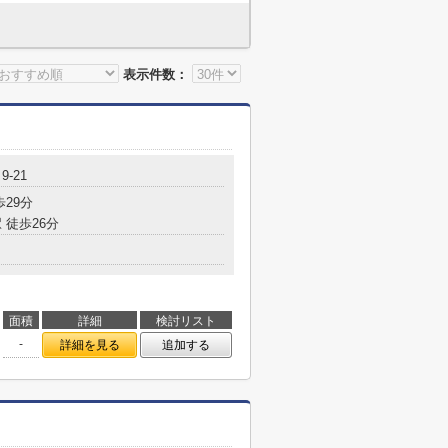
表示件数：
-21
歩29分
 徒歩26分
面積
詳細
検討リスト
-
詳細を見る
追加する