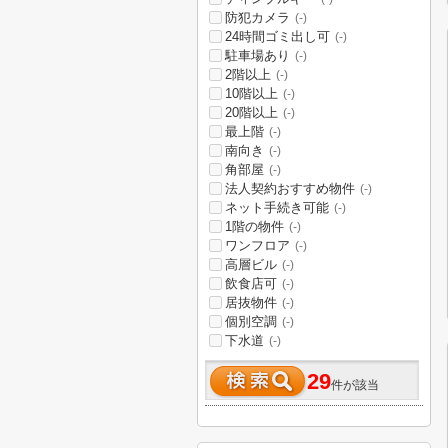
防犯カメラ
(-)
24時間ゴミ出し可
(-)
駐車場あり
(-)
2階以上
(-)
10階以上
(-)
20階以上
(-)
最上階
(-)
南向き
(-)
角部屋
(-)
法人契約おすすめ物件
(-)
ネット手続き可能
(-)
1階の物件
(-)
ワンフロア
(-)
高層ビル
(-)
飲食店可
(-)
居抜物件
(-)
個別空調
(-)
下水道
(-)
29
件が該当