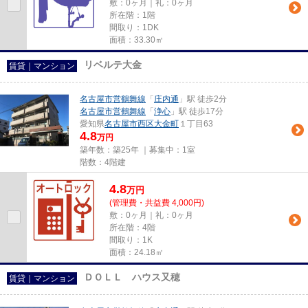
敷：0ヶ月｜礼：0ヶ月
所在階：1階
間取り：1DK
面積：33.30㎡
リベルテ大金
賃貸｜マンション
名古屋市営鶴舞線
「
庄内通
」駅 徒歩2分
名古屋市営鶴舞線
「
浄心
」駅 徒歩17分
愛知県
名古屋市西区
大金町
１丁目63
4.8
万円
築年数：築25年 ｜募集中：
1室
階数：4階建
4.8
万
円
(管理費・共益費 4,000円)
敷：0ヶ月｜礼：0ヶ月
所在階：4階
間取り：1K
面積：24.18㎡
ＤＯＬＬ ハウス又穂
賃貸｜マンション