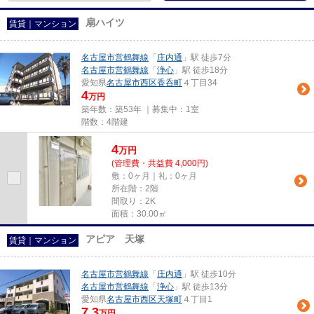
扇ハイツ
賃貸｜マンション
名古屋市営鶴舞線
「
庄内通
」駅 徒歩7分
名古屋市営鶴舞線
「
浄心
」駅 徒歩18分
愛知県
名古屋市西区
香呑町
４丁目34
4
万円
築年数：築53年 ｜募集中：
1室
階数：4階建
4
万
円
(管理費・共益費 4,000円)
敷：0ヶ月｜礼：0ヶ月
所在階：2階
間取り：2K
面積：30.00㎡
アピア 天塚
賃貸｜マンション
名古屋市営鶴舞線
「
庄内通
」駅 徒歩10分
名古屋市営鶴舞線
「
浄心
」駅 徒歩13分
愛知県
名古屋市西区
天塚町
４丁目1
7.3
万円