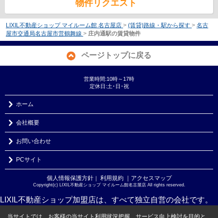
物件リクエスト
LIXIL不動産ショップ マイルーム館 名古屋店
>
(賃貸)路線・駅から探す
>
名古
屋市交通局名古屋市営鶴舞線
>
庄内通駅の賃貸物件
ページトップに戻る
営業時間:10時～17時
定休日:土･日･祝
ホーム
会社概要
お問い合わせ
PCサイト
個人情報保護方針
利用規約
｜アクセスマップ
｜
Copyright(c) LIXIL不動産ショップ マイルーム館名古屋店 All rights reserved.
LIXIL不動産ショップ加盟店は、すべて独立自営の会社です。
当サイトでは、お客様の当サイト利用状況把握、サービス向上検討を目的と