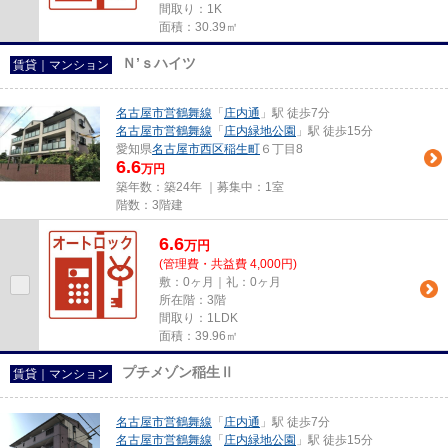
間取り：1K
面積：30.39㎡
Ｎ’ｓハイツ
賃貸｜マンション
名古屋市営鶴舞線
「
庄内通
」駅 徒歩7分
名古屋市営鶴舞線
「
庄内緑地公園
」駅 徒歩15分
愛知県
名古屋市西区
稲生町
６丁目8
6.6
万円
築年数：築24年 ｜募集中：
1室
階数：3階建
6.6
万
円
(管理費・共益費 4,000円)
敷：0ヶ月｜礼：0ヶ月
所在階：3階
間取り：1LDK
面積：39.96㎡
プチメゾン稲生Ⅱ
賃貸｜マンション
名古屋市営鶴舞線
「
庄内通
」駅 徒歩7分
名古屋市営鶴舞線
「
庄内緑地公園
」駅 徒歩15分