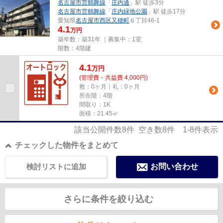
名古屋市営鶴舞線
「
庄内通
」駅 徒歩3分
名古屋市営鶴舞線
「
庄内緑地公園
」駅 徒歩17分
愛知県
名古屋市西区
又穂町
６丁目46-1
4.1
万円
築年数：築31年 ｜募集中：
1室
階数：4階建
4.1
万
円
(管理費・共益費 4,000円)
敷：0ヶ月｜礼：0ヶ月
所在階：4階
間取り：1K
面積：21.45㎡
該当公開件数
8
件 空き数
8
件
1-8
件表示
チェックした物件をまとめて
検討リストに追加
お問い合わせ
さらに条件を絞り込む