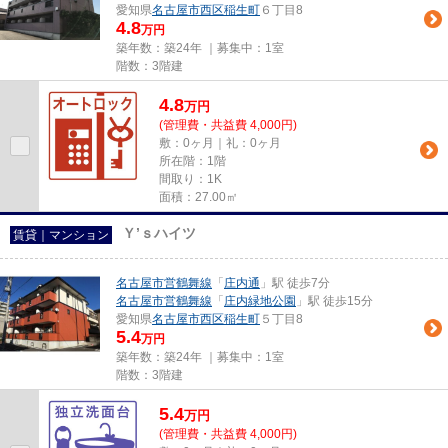
愛知県
名古屋市西区
稲生町
６丁目8
4.8
万円
築年数：築24年 ｜募集中：
1室
階数：3階建
4.8
万
円
(管理費・共益費 4,000円)
敷：0ヶ月｜礼：0ヶ月
所在階：1階
間取り：1K
面積：27.00㎡
Ｙ’ｓハイツ
賃貸｜マンション
名古屋市営鶴舞線
「
庄内通
」駅 徒歩7分
名古屋市営鶴舞線
「
庄内緑地公園
」駅 徒歩15分
愛知県
名古屋市西区
稲生町
５丁目8
5.4
万円
築年数：築24年 ｜募集中：
1室
階数：3階建
5.4
万
円
(管理費・共益費 4,000円)