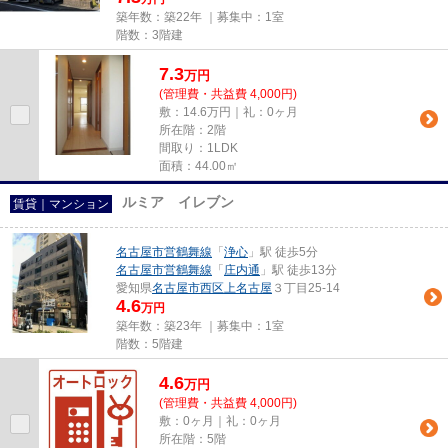
築年数：築22年 ｜募集中：
1室
階数：3階建
7.3
万
円
(管理費・共益費 4,000円)
敷：14.6万円｜礼：0ヶ月
所在階：2階
間取り：1LDK
面積：44.00㎡
ルミア イレブン
賃貸｜マンション
名古屋市営鶴舞線
「
浄心
」駅 徒歩5分
名古屋市営鶴舞線
「
庄内通
」駅 徒歩13分
愛知県
名古屋市西区
上名古屋
３丁目25-14
4.6
万円
築年数：築23年 ｜募集中：
1室
階数：5階建
4.6
万
円
(管理費・共益費 4,000円)
敷：0ヶ月｜礼：0ヶ月
所在階：5階