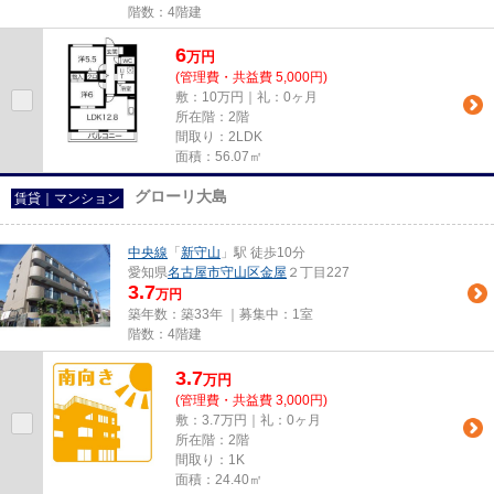
階数：4階建
6
万
円
(管理費・共益費 5,000円)
敷：10万円｜礼：0ヶ月
所在階：2階
間取り：2LDK
面積：56.07㎡
グローリ大島
賃貸｜マンション
中央線
「
新守山
」駅 徒歩10分
愛知県
名古屋市守山区
金屋
２丁目227
3.7
万円
築年数：築33年 ｜募集中：
1室
階数：4階建
3.7
万
円
(管理費・共益費 3,000円)
敷：3.7万円｜礼：0ヶ月
所在階：2階
間取り：1K
面積：24.40㎡