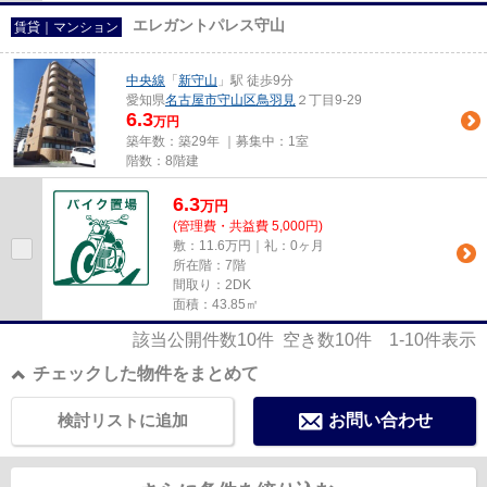
エレガントパレス守山
賃貸｜マンション
中央線
「
新守山
」駅 徒歩9分
愛知県
名古屋市守山区
鳥羽見
２丁目9-29
6.3
万円
築年数：築29年 ｜募集中：
1室
階数：8階建
6.3
万
円
(管理費・共益費 5,000円)
敷：11.6万円｜礼：0ヶ月
所在階：7階
間取り：2DK
面積：43.85㎡
該当公開件数
10
件 空き数
10
件
1-10
件表示
チェックした物件をまとめて
検討リストに追加
お問い合わせ