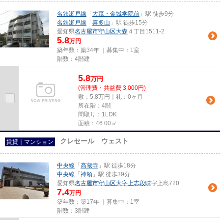
名鉄瀬戸線
「
大森・金城学院前
」駅 徒歩9分
名鉄瀬戸線
「
喜多山
」駅 徒歩15分
愛知県
名古屋市守山区
大森
４丁目1511-2
5.8
万円
築年数：築34年 ｜募集中：
1室
階数：4階建
5.8
万
円
(管理費・共益費 3,000円)
敷：5.8万円｜礼：0ヶ月
所在階：4階
間取り：1LDK
面積：46.00㎡
クレセール ウェスト
賃貸｜マンション
中央線
「
高蔵寺
」駅 徒歩18分
中央線
「
神領
」駅 徒歩39分
愛知県
名古屋市守山区
大字上志段味
字上島720
7.4
万円
築年数：築17年 ｜募集中：
1室
階数：3階建