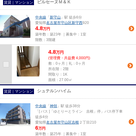
ビルセーヌＭ＆Ｋ
賃貸｜マンション
中央線
「
新守山
」駅 徒歩6分
愛知県
名古屋市守山区
新守西
920
4.8
万円
築年数：築23年 ｜募集中：
1室
階数：3階建
4.8
万
円
(管理費・共益費 4,000円)
敷：0ヶ月｜礼：0ヶ月
所在階：2階
間取り：1K
面積：27.00㎡
シュテルンハイム
賃貸｜マンション
中央線
「
神領
」駅 徒歩38分
「[ バス ]「ゆとりーとライン 吉根」停」バス停下車
徒歩4分
愛知県
名古屋市守山区
吉根
２丁目210
6
万円
築年数：築25年 ｜募集中：
1室