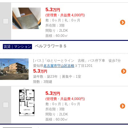
5.3
万
円
(管理費・共益費 4,000円)
敷：0ヶ月｜礼：0ヶ月
所在階：3階
間取り：2LDK
面積：60.00㎡
ベルフラワーＢＳ
賃貸｜マンション
[ バス ]「ゆとりーとライン 吉根」バス停下車 徒歩7分
愛知県
名古屋市守山区
吉根
３丁目1201
5.3
万円
築年数：築23年 ｜募集中：
1室
階数：3階建
5.3
万
円
(管理費・共益費 4,000円)
敷：0ヶ月｜礼：0ヶ月
所在階：3階
間取り：2LDK
面積：60.00㎡