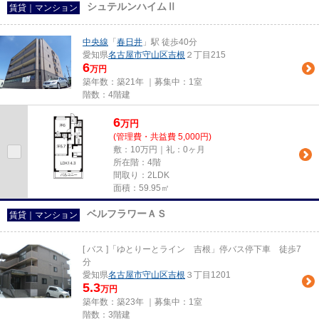
シュテルンハイムⅡ
賃貸｜マンション
中央線
「
春日井
」駅 徒歩40分
愛知県
名古屋市守山区
吉根
２丁目215
6
万円
築年数：築21年 ｜募集中：
1室
階数：4階建
6
万
円
(管理費・共益費 5,000円)
敷：10万円｜礼：0ヶ月
所在階：4階
間取り：2LDK
面積：59.95㎡
ベルフラワーＡＳ
賃貸｜マンション
[ バス ]「ゆとりーとライン 吉根」停バス停下車 徒歩7
分
愛知県
名古屋市守山区
吉根
３丁目1201
5.3
万円
築年数：築23年 ｜募集中：
1室
階数：3階建