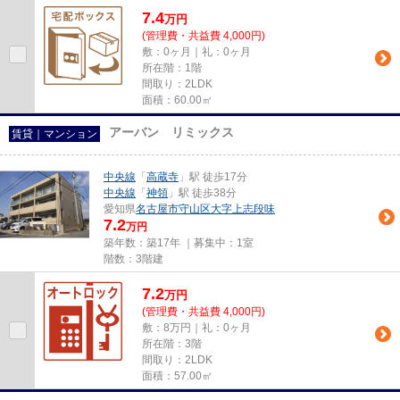
7.4
万
円
(管理費・共益費 4,000円)
敷：0ヶ月｜礼：0ヶ月
所在階：1階
間取り：2LDK
面積：60.00㎡
アーバン リミックス
賃貸｜マンション
中央線
「
高蔵寺
」駅 徒歩17分
中央線
「
神領
」駅 徒歩38分
愛知県
名古屋市守山区
大字上志段味
7.2
万円
築年数：築17年 ｜募集中：
1室
階数：3階建
7.2
万
円
(管理費・共益費 4,000円)
敷：8万円｜礼：0ヶ月
所在階：3階
間取り：2LDK
面積：57.00㎡