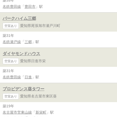
築35年
名鉄豊田線
「
豊田市
」駅
パークハイム三郷
愛知県尾張旭市瀬戸川町
空室あり
築31年
名鉄瀬戸線
「
三郷
」駅
ダイヤモンドハウス
愛知県日進市栄
空室あり
築31年
名鉄豊田線
「
日進
」駅
プロビデンス葵タワー
愛知県名古屋市東区葵
空室あり
築19年
名古屋市営東山線
「
新栄町
」駅