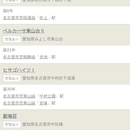
築6年
名古屋市営桜通線
「
吹上
」駅
ベルカーサ東山台Ⅱ
愛知県みよし市東山台
空室あり
築21年
名古屋市営鶴舞線
「
赤池
」駅
ヒサゴハイツⅠ
愛知県名古屋市中村区千成通
空室あり
築30年
名古屋市営東山線
「
中村公園
」駅
名古屋市営東山線
「
岩塚
」駅
新海荘
愛知県名古屋市中区橘
空室あり