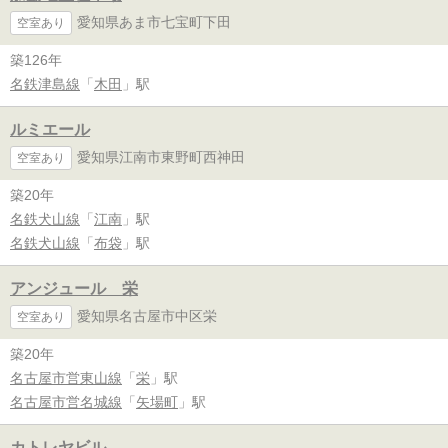
愛知県あま市七宝町下田
空室あり
築126年
名鉄津島線
「
木田
」駅
ルミエール
愛知県江南市東野町西神田
空室あり
築20年
名鉄犬山線
「
江南
」駅
名鉄犬山線
「
布袋
」駅
アンジュール 栄
愛知県名古屋市中区栄
空室あり
築20年
名古屋市営東山線
「
栄
」駅
名古屋市営名城線
「
矢場町
」駅
カトレヤビル