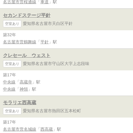
名古屋市営桜通線
「
車道
」駅
セカンドステージ平針
愛知県名古屋市天白区平針
空室あり
築32年
名古屋市営鶴舞線
「
平針
」駅
クレセール ウェスト
愛知県名古屋市守山区大字上志段味
空室あり
築17年
中央線
「
高蔵寺
」駅
中央線
「
神領
」駅
モラリエ西高蔵
愛知県名古屋市熱田区五本松町
空室あり
築17年
名古屋市営名城線
「
西高蔵
」駅