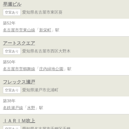
早瀬ビル
愛知県名古屋市東区葵
空室あり
築52年
名古屋市営東山線
「
新栄町
」駅
アートスクエア
愛知県名古屋市西区大野木
空室あり
築50年
名古屋市営鶴舞線
「
庄内緑地公園
」駅
フレックス瀬戸
愛知県瀬戸市北浦町
空室あり
築38年
名鉄瀬戸線
「
水野
」駅
ＩＡＲＩＭ吹上
愛知県名古屋市千種区千種
空室あり