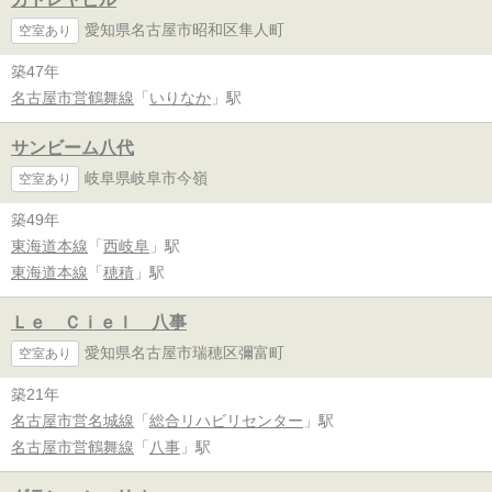
愛知県名古屋市昭和区隼人町
空室あり
築47年
名古屋市営鶴舞線
「
いりなか
」駅
サンビーム八代
岐阜県岐阜市今嶺
空室あり
築49年
東海道本線
「
西岐阜
」駅
東海道本線
「
穂積
」駅
Ｌｅ Ｃｉｅｌ 八事
愛知県名古屋市瑞穂区彌富町
空室あり
築21年
名古屋市営名城線
「
総合リハビリセンター
」駅
名古屋市営鶴舞線
「
八事
」駅