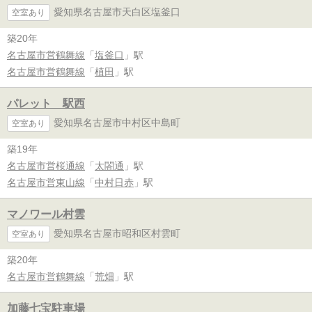
愛知県名古屋市天白区塩釜口
空室あり
築20年
名古屋市営鶴舞線
「
塩釜口
」駅
名古屋市営鶴舞線
「
植田
」駅
パレット 駅西
愛知県名古屋市中村区中島町
空室あり
築19年
名古屋市営桜通線
「
太閤通
」駅
名古屋市営東山線
「
中村日赤
」駅
マノワール村雲
愛知県名古屋市昭和区村雲町
空室あり
築20年
名古屋市営鶴舞線
「
荒畑
」駅
加藤七宝駐車場