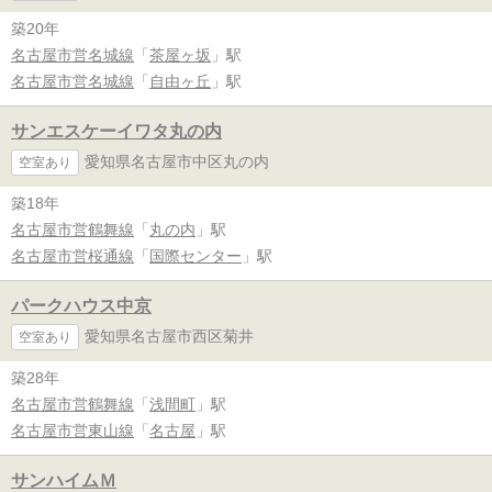
築20年
名古屋市営名城線
「
茶屋ヶ坂
」駅
名古屋市営名城線
「
自由ヶ丘
」駅
サンエスケーイワタ丸の内
愛知県名古屋市中区丸の内
空室あり
築18年
名古屋市営鶴舞線
「
丸の内
」駅
名古屋市営桜通線
「
国際センター
」駅
パークハウス中京
愛知県名古屋市西区菊井
空室あり
築28年
名古屋市営鶴舞線
「
浅間町
」駅
名古屋市営東山線
「
名古屋
」駅
サンハイムＭ