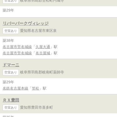
岐阜県羽島郡笠松町円城寺
空室あり
築29年
リバーパークヴィレッジ
愛知県名古屋市東区泉
空室あり
築38年
名古屋市営名城線
「
久屋大通
」駅
名古屋市営名城線
「
名古屋城
」駅
ドマーニ
岐阜県羽島郡岐南町薬師寺
空室あり
築29年
名鉄名古屋本線
「
笠松
」駅
ＲＸ豊田
愛知県豊田市喜多町
空室あり