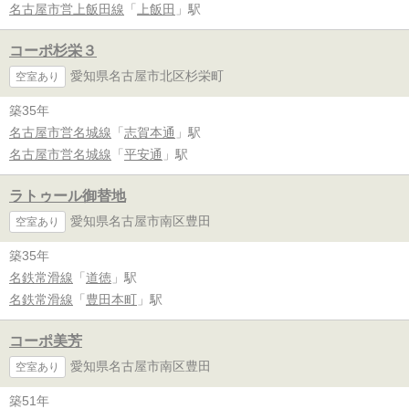
名古屋市営上飯田線
「
上飯田
」駅
コーポ杉栄３
愛知県名古屋市北区杉栄町
空室あり
築35年
名古屋市営名城線
「
志賀本通
」駅
名古屋市営名城線
「
平安通
」駅
ラトゥール御替地
愛知県名古屋市南区豊田
空室あり
築35年
名鉄常滑線
「
道徳
」駅
名鉄常滑線
「
豊田本町
」駅
コーポ美芳
愛知県名古屋市南区豊田
空室あり
築51年