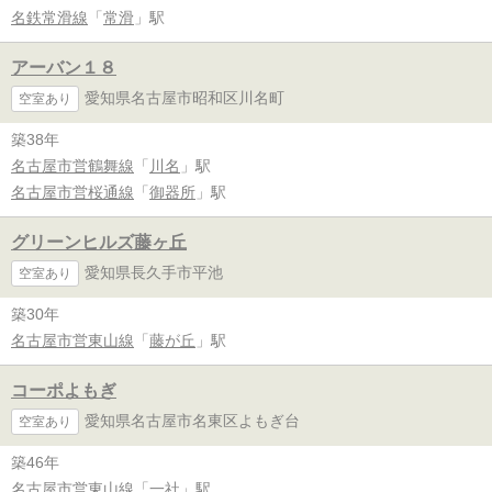
名鉄常滑線
「
常滑
」駅
アーバン１８
愛知県名古屋市昭和区川名町
空室あり
築38年
名古屋市営鶴舞線
「
川名
」駅
名古屋市営桜通線
「
御器所
」駅
グリーンヒルズ藤ヶ丘
愛知県長久手市平池
空室あり
築30年
名古屋市営東山線
「
藤が丘
」駅
コーポよもぎ
愛知県名古屋市名東区よもぎ台
空室あり
築46年
名古屋市営東山線
「
一社
」駅