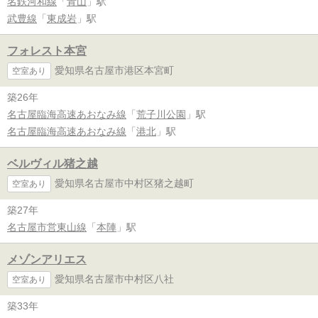
名鉄河和線
「
青山
」駅
武豊線
「
東成岩
」駅
フォレスト本宮
愛知県名古屋市港区本宮町
空室あり
築26年
名古屋臨海高速あおなみ線
「
荒子川公園
」駅
名古屋臨海高速あおなみ線
「
港北
」駅
ベルヴィル猪之越
愛知県名古屋市中村区猪之越町
空室あり
築27年
名古屋市営東山線
「
本陣
」駅
メゾンアリエス
愛知県名古屋市中村区八社
空室あり
築33年