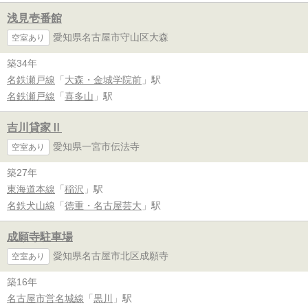
浅見壱番館
愛知県名古屋市守山区大森
空室あり
築34年
名鉄瀬戸線
「
大森・金城学院前
」駅
名鉄瀬戸線
「
喜多山
」駅
吉川貸家Ⅱ
愛知県一宮市伝法寺
空室あり
築27年
東海道本線
「
稲沢
」駅
名鉄犬山線
「
徳重・名古屋芸大
」駅
成願寺駐車場
愛知県名古屋市北区成願寺
空室あり
築16年
名古屋市営名城線
「
黒川
」駅