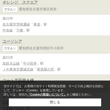
オレンジ スクエア
愛知県名古屋市東区筒井
空室あり
築22年
名古屋市営桜通線
「
車道
」駅
中央線
「
千種
」駅
ユーソシア
愛知県名古屋市西区中小田井
空室あり
築22年
名鉄犬山線
「
中小田井
」駅
ＪＲ東海交通城北線
「
尾張星の宮
」駅
コート半田東Ｂ棟
当サイトでは、お客様の当サイト利用状況把握、サービス向上検討を目的と
愛知県半田市平地町
空室あり
して、クッキー（Cookie）を使用しています。
詳しくは、当社の
「Cookieの取扱いについて」
をご確認ください。
築23年
閉じる
武豊線
「
亀崎
」駅
武豊線
「
乙川
」駅