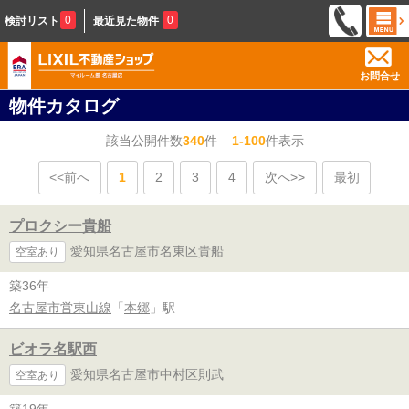
0
0
検討リスト
最近見た物件
お問合せ
物件カタログ
該当公開件数
340
件
1-100
件表示
<<前へ
1
2
3
4
次へ>>
最初
プロクシー貴船
愛知県名古屋市名東区貴船
空室あり
築36年
名古屋市営東山線
「
本郷
」駅
ビオラ名駅西
愛知県名古屋市中村区則武
空室あり
築19年