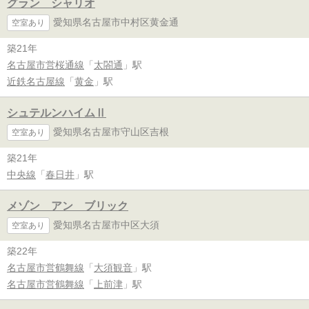
グラン シャリオ
愛知県名古屋市中村区黄金通
空室あり
築21年
名古屋市営桜通線
「
太閤通
」駅
近鉄名古屋線
「
黄金
」駅
シュテルンハイムⅡ
愛知県名古屋市守山区吉根
空室あり
築21年
中央線
「
春日井
」駅
メゾン アン ブリック
愛知県名古屋市中区大須
空室あり
築22年
名古屋市営鶴舞線
「
大須観音
」駅
名古屋市営鶴舞線
「
上前津
」駅