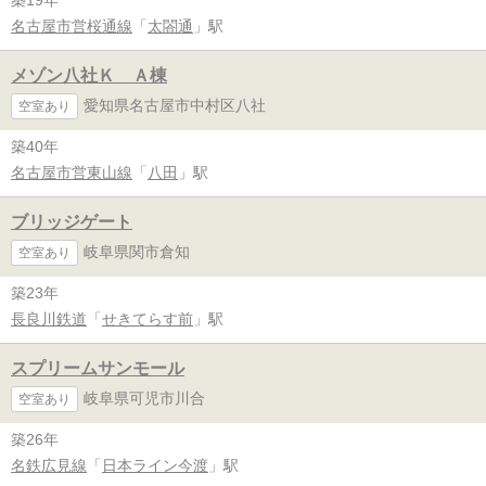
名古屋市営桜通線
「
太閤通
」駅
メゾン八社Ｋ Ａ棟
愛知県名古屋市中村区八社
空室あり
築40年
名古屋市営東山線
「
八田
」駅
ブリッジゲート
岐阜県関市倉知
空室あり
築23年
長良川鉄道
「
せきてらす前
」駅
スプリームサンモール
岐阜県可児市川合
空室あり
築26年
名鉄広見線
「
日本ライン今渡
」駅