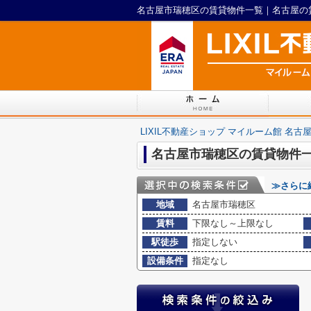
LIXIL不動産ショップ マイルーム館 名古
名古屋市瑞穂区の賃貸物件
≫さらに
地域
名古屋市瑞穂区
賃料
下限なし～上限なし
駅徒歩
指定しない
設備条件
指定なし