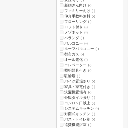
(-)
新婚さん向け
(-)
ファミリー向け
(-)
仲介手数料無料
(-)
フローリング
(-)
ロフト付き
(-)
メゾネット
(-)
ベランダ
(-)
バルコニー
(-)
ルーフバルコニー
(-)
都市ガス
(-)
オール電化
(-)
エレベーター
(-)
照明器具付き
(-)
駐輪場
(-)
バイク置場あり
(-)
家具・家電付き
(-)
洗濯機置場有
(-)
外観タイル張り
(-)
コンロ２口以上
(-)
システムキッチン
(-)
対面式キッチン
(-)
バス・トイレ別
(-)
追焚機能浴室
(-)