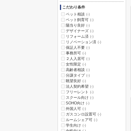
こだわり条件
ペット相談
(-)
ペット飼育可
(-)
陽当り良好
(-)
デザイナーズ
(-)
リフォーム済
(-)
リノベーション済
(-)
保証人不要
(-)
事務所可
(-)
２人入居可
(-)
女性限定
(-)
高齢者相談
(-)
分譲タイプ
(-)
眺望良好
(-)
法人契約希望
(-)
フリーレント
(-)
スクール向け
(-)
SOHO向け
(-)
外国人可
(-)
ガスコンロ設置可
(-)
ルームシェア可
(-)
学生向け
(-)
女性向け