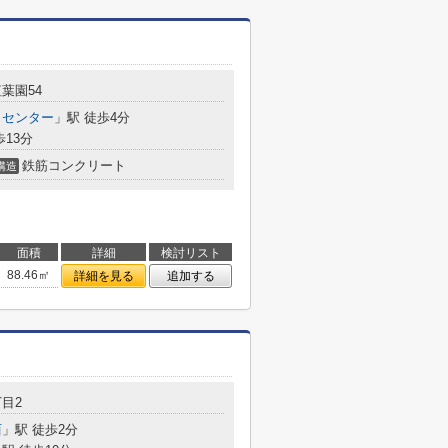
葉園54
リセンター
」駅 徒歩4分
歩13分
鉄筋コンクリート
構造
面積
詳細
検討リスト
88.46㎡
詳細を見る
追加する
目2
西
」駅 徒歩2分