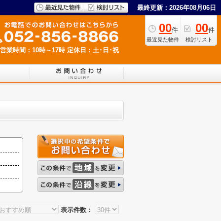
最終更新：2026年08月06日
00
00
件
件
最近見た物件
検討リスト
営業時間：10時～17時
定休日：土･日･祝
表示件数：