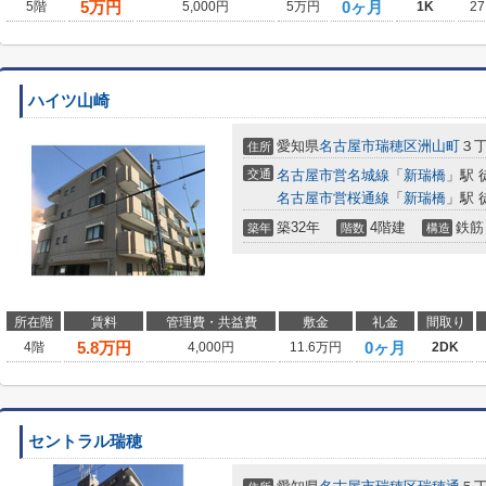
5
万円
0ヶ月
5階
5,000円
5万円
1K
27
ハイツ山崎
愛知県
名古屋市瑞穂区
洲山町
３丁
住所
交通
名古屋市営名城線
「
新瑞橋
」駅 
名古屋市営桜通線
「
新瑞橋
」駅 
築32年
4階建
鉄筋
築年
階数
構造
所在階
賃料
管理費・共益費
敷金
礼金
間取り
5.8
万円
0ヶ月
4階
4,000円
11.6万円
2DK
セントラル瑞穂