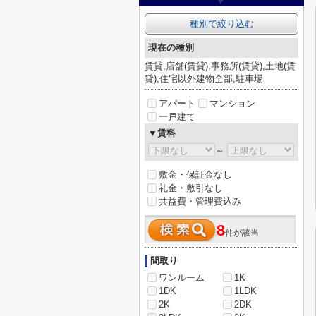
種別で絞り込む
現在の種別
賃貸,店舗(賃貸),事務所(賃貸),土地(賃
貸),住宅以外建物全部,駐車場
アパート
マンション
一戸建て
▼賃料
～
敷金・保証金なし
礼金・敷引なし
共益費・管理費込み
8
件が該当
間取り
ワンルーム
1K
1DK
1LDK
2K
2DK