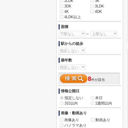
2LDK
3K
3DK
3LDK
4K
4DK
4LDK以上
面積
～
駅からの徒歩
築年数
8
件が該当
情報公開日
指定しない
本日
3日以内
1週間以内
画像・動画あり
画像あり
動画あり
パノラマあり