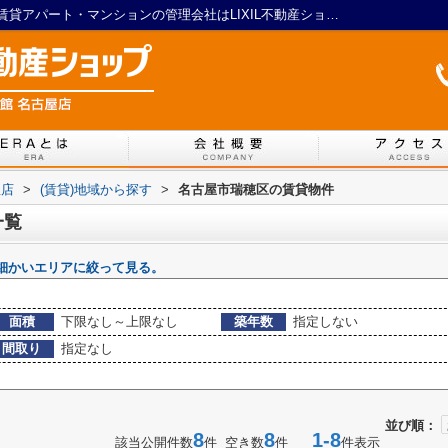
名古屋市瑞穂区の賃貸物件一覧｜名古屋の賃貸アパート・マンションの管理会社はLIXIL不動産ショップ マイルーム館 名古屋店
屋店
>
(賃貸)地域から探す
>
名古屋市瑞穂区の賃貸物件
一覧
細かいエリアに絞って見る。
面積
下限なし～上限なし
築年数
指定しない
間取り
指定なし
並び順：
8
8
1-8
該当公開件数
件 空き数
件
件表示