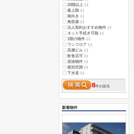
20階以上
(-)
最上階
(-)
南向き
(-)
角部屋
(-)
法人契約おすすめ物件
(-)
ネット手続き可能
(-)
1階の物件
(-)
ワンフロア
(-)
高層ビル
(-)
飲食店可
(-)
居抜物件
(-)
個別空調
(-)
下水道
(-)
8
件が該当
新着物件