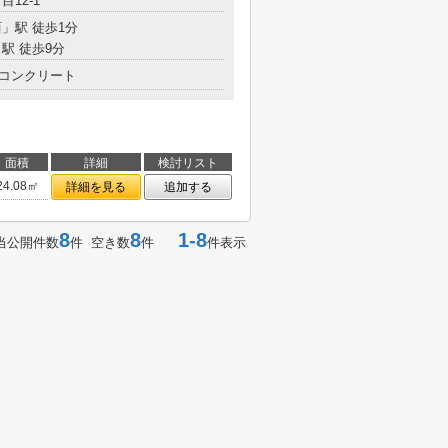
目12-1
西
」駅 徒歩1分
駅 徒歩9分
コンクリート
面積
詳細
検討リスト
24.08㎡
詳細を見る
追加する
8
8
1-8
当公開件数
件 空き数
件
件表示