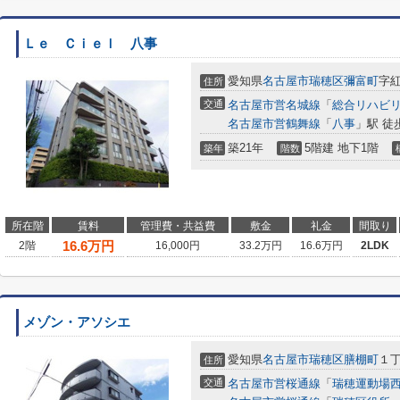
Ｌｅ Ｃｉｅｌ 八事
愛知県
名古屋市瑞穂区
彌富町
字紅
住所
交通
名古屋市営名城線
「
総合リハビ
名古屋市営鶴舞線
「
八事
」駅 徒
築21年
5階建 地下1階
築年
階数
所在階
賃料
管理費・共益費
敷金
礼金
間取り
16.6
万円
2階
16,000円
33.2万円
16.6万円
2LDK
メゾン・アソシエ
愛知県
名古屋市瑞穂区
膳棚町
１丁
住所
交通
名古屋市営桜通線
「
瑞穂運動場