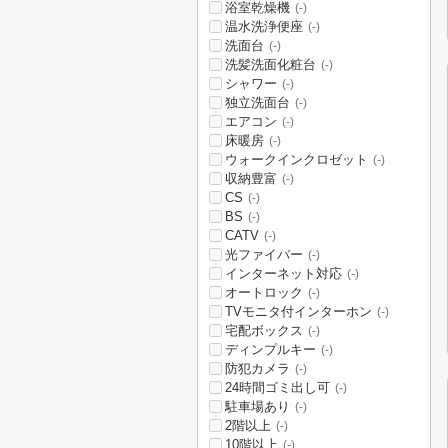
浴室乾燥機
(-)
温水洗浄便座
(-)
洗面台
(-)
洗髪洗面化粧台
(-)
シャワー
(-)
独立洗面台
(-)
エアコン
(-)
床暖房
(-)
ウォークインクロゼット
(-)
収納豊富
(-)
CS
(-)
BS
(-)
CATV
(-)
光ファイバー
(-)
インターネット対応
(-)
オートロック
(-)
TVモニタ付インターホン
(-)
宅配ボックス
(-)
ディンプルキー
(-)
防犯カメラ
(-)
24時間ゴミ出し可
(-)
駐車場あり
(-)
2階以上
(-)
10階以上
(-)