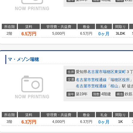
所在階
賃料
管理費・共益費
敷金
礼金
間取り
6.5
万円
0ヶ月
2階
5,000円
6.5万円
3LDK
マ・メゾン瑞穂
愛知県
名古屋市瑞穂区
東栄町
３丁
住所
交通
名古屋市営桜通線
「
瑞穂区役所
」
名古屋市営桜通線
「
桜山
」駅 徒
築19年
4階建
鉄筋
築年
階数
構造
所在階
賃料
管理費・共益費
敷金
礼金
間取り
6.3
万円
0ヶ月
3階
4,000円
6.3万円
1K