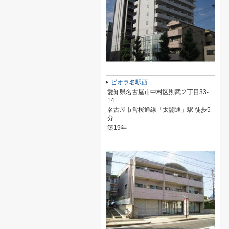
ビオラ名駅西
愛知県名古屋市中村区則武２丁目33-
14
名古屋市営桜通線「太閤通」駅 徒歩5
分
築19年