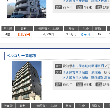
名古屋市営桜通線
「
瑞穂区役所
」
築32年
4階建
鉄筋
築年
階数
構造
所在階
賃料
管理費・共益費
敷金
礼金
間取り
3.8
万円
0ヶ月
4階
4,500円
3.8万円
1K
ベルコリーヌ瑞穂
愛知県
名古屋市瑞穂区
彌富通
２丁
住所
交通
名古屋市営名城線
「
新瑞橋
」駅 
名古屋市営名城線
「
瑞穂運動場
築28年
9階建
鉄骨
築年
階数
構造
所在階
賃料
管理費・共益費
敷金
礼金
間取り