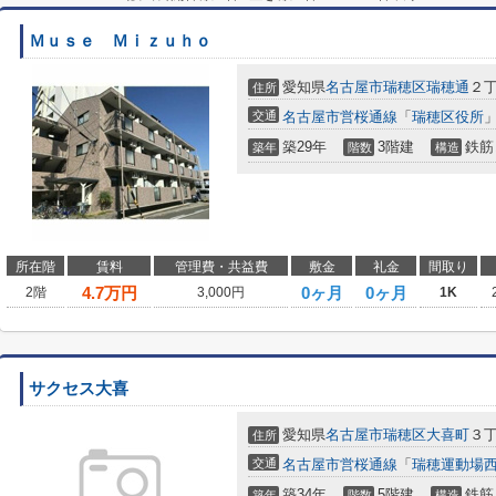
Ｍｕｓｅ Ｍｉｚｕｈｏ
愛知県
名古屋市瑞穂区
瑞穂通
２丁
住所
交通
名古屋市営桜通線
「
瑞穂区役所
」
築29年
3階建
鉄筋
築年
階数
構造
所在階
賃料
管理費・共益費
敷金
礼金
間取り
4.7
万円
0ヶ月
0ヶ月
2階
3,000円
1K
サクセス大喜
愛知県
名古屋市瑞穂区
大喜町
３丁
住所
交通
名古屋市営桜通線
「
瑞穂運動場
築34年
5階建
鉄筋
築年
階数
構造