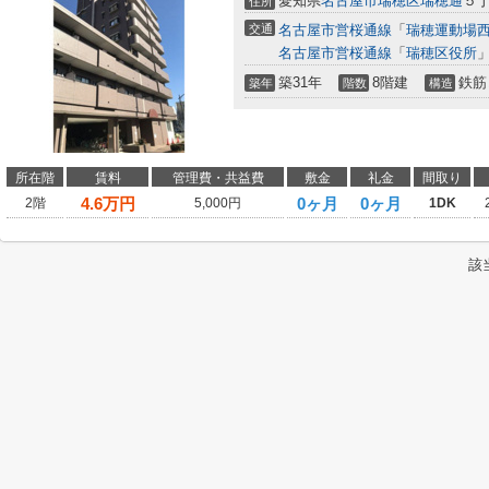
愛知県
名古屋市瑞穂区
瑞穂通
５丁
住所
交通
名古屋市営桜通線
「
瑞穂運動場
名古屋市営桜通線
「
瑞穂区役所
」
築31年
8階建
鉄筋
築年
階数
構造
所在階
賃料
管理費・共益費
敷金
礼金
間取り
4.6
万円
0ヶ月
0ヶ月
2階
5,000円
1DK
該