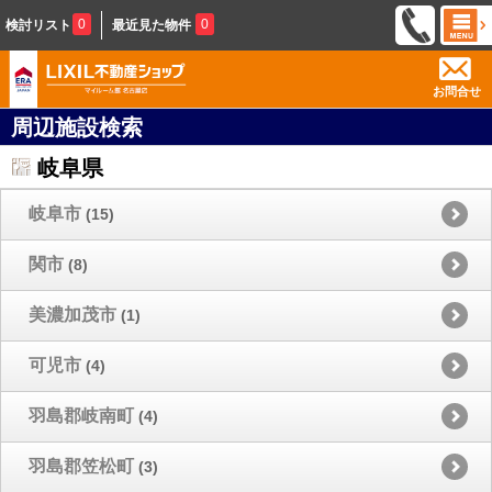
0
0
検討リスト
最近見た物件
お問合せ
周辺施設検索
岐阜県
岐阜市
(15)
関市
(8)
美濃加茂市
(1)
可児市
(4)
羽島郡岐南町
(4)
羽島郡笠松町
(3)