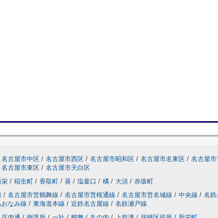
名古屋市中区
/
名古屋市西区
/
名古屋市昭和区
/
名古屋市名東区
/
名古屋市
名古屋市東区
/
名古屋市天白区
新栄
/
稲生町
/
香取町
/
葵
/
塩釜口
/
橘
/
大須
/
赤坂町
線
/
名古屋市営鶴舞線
/
名古屋市営桜通線
/
名古屋市営名城線
/
中央線
/
名鉄
あおなみ線
/
東海道本線
/
近鉄名古屋線
/
名鉄瀬戸線
庄内通
/
御器所
/
一社
/
鶴舞
/
丸の内
/
上前津
/
瑞穂区役所
/
新栄町