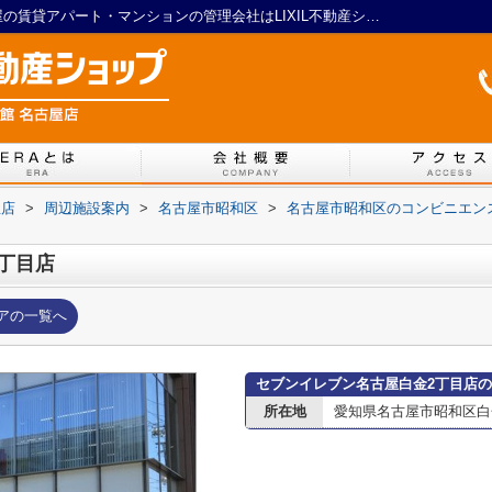
セブンイレブン名古屋白金2丁目店｜名古屋の賃貸アパート・マンションの管理会社はLIXIL不動産ショップ マイルーム館 名古屋店
屋店
>
周辺施設案内
>
名古屋市昭和区
>
名古屋市昭和区のコンビニエン
丁目店
アの一覧へ
セブンイレブン名古屋白金2丁目店
所在地
愛知県名古屋市昭和区白金