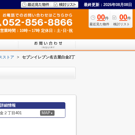
最終更新：2026年08月08日
00
00
件
件
最近見た物件
検討リスト
営業時間：10時～17時
定休日：土･日･祝
スストア
>
セブンイレブン名古屋白金2丁
の詳細情報
２丁目401
MAP
▼