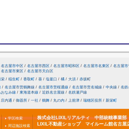
名古屋市中区
/
名古屋市西区
/
名古屋市昭和区
/
名古屋市名東区
/
名古屋市
名古屋市東区
/
名古屋市天白区
新栄
/
稲生町
/
香取町
/
葵
/
塩釜口
/
橘
/
大須
/
赤坂町
線
/
名古屋市営鶴舞線
/
名古屋市営桜通線
/
名古屋市営名城線
/
中央線
/
名鉄
あおなみ線
/
東海道本線
/
近鉄名古屋線
/
名鉄瀬戸線
庄内通
/
御器所
/
一社
/
鶴舞
/
丸の内
/
上前津
/
瑞穂区役所
/
新栄町
株式会社LIXILリアルティ 中部統轄事業部
学区検索
LIXIL不動産ショップ マイルーム館名古屋
周辺施設検索