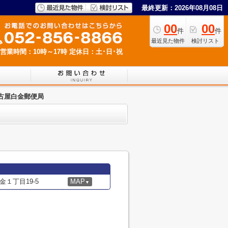
最終更新：2026年08月08日
00
00
件
件
最近見た物件
検討リスト
営業時間：10時～17時
定休日：土･日･祝
古屋白金郵便局
１丁目19-5
MAP
▼