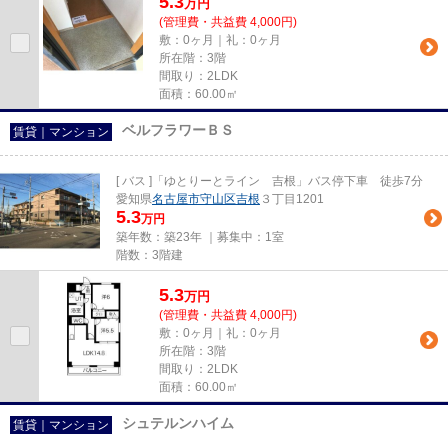
5.3
万
円
(管理費・共益費 4,000円)
敷：0ヶ月｜礼：0ヶ月
所在階：3階
間取り：2LDK
面積：60.00㎡
ベルフラワーＢＳ
賃貸｜マンション
[ バス ]「ゆとりーとライン 吉根」バス停下車 徒歩7分
愛知県
名古屋市守山区
吉根
３丁目1201
5.3
万円
築年数：築23年 ｜募集中：
1室
階数：3階建
5.3
万
円
(管理費・共益費 4,000円)
敷：0ヶ月｜礼：0ヶ月
所在階：3階
間取り：2LDK
面積：60.00㎡
シュテルンハイム
賃貸｜マンション