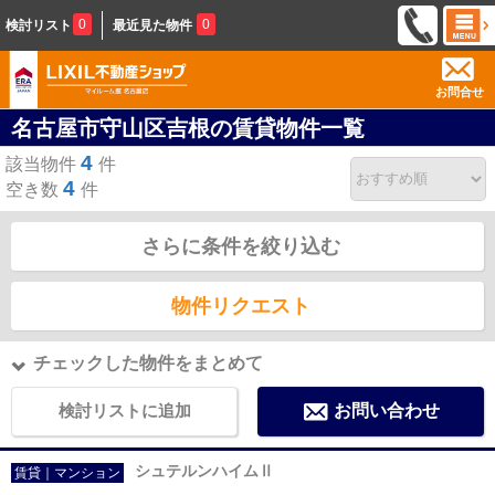
0
0
検討リスト
最近見た物件
お問合せ
名古屋市守山区吉根の賃貸物件一覧
4
該当物件
件
4
空き数
件
さらに条件を絞り込む
物件リクエスト
チェックした物件をまとめて
検討リストに追加
お問い合わせ
シュテルンハイムⅡ
賃貸｜マンション