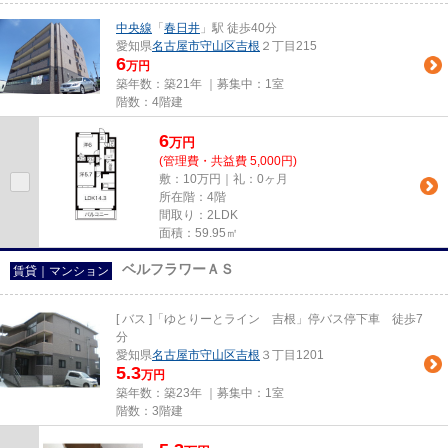
中央線
「
春日井
」駅 徒歩40分
愛知県
名古屋市守山区
吉根
２丁目215
6
万円
築年数：築21年 ｜募集中：
1室
階数：4階建
6
万
円
(管理費・共益費 5,000円)
敷：10万円｜礼：0ヶ月
所在階：4階
間取り：2LDK
面積：59.95㎡
ベルフラワーＡＳ
賃貸｜マンション
[ バス ]「ゆとりーとライン 吉根」停バス停下車 徒歩7
分
愛知県
名古屋市守山区
吉根
３丁目1201
5.3
万円
築年数：築23年 ｜募集中：
1室
階数：3階建