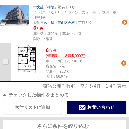
中央線
「
神領
」駅 徒歩38分
「[ バス ]「ゆとりーとライン 吉根」停」バス停下車
徒歩4分
愛知県
名古屋市守山区
吉根
２丁目210
6
万円
築年数：築25年 ｜募集中：
1室
階数：4階建
6
万
円
(管理費・共益費 5,000円)
敷：10万円｜礼：0ヶ月
所在階：2階
間取り：2LDK
面積：56.07㎡
該当公開件数
4
件 空き数
4
件
1-4
件表示
チェックした物件をまとめて
検討リストに追加
お問い合わせ
さらに条件を絞り込む