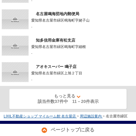
-
名古屋鳴海団地内郵便局
愛知県名古屋市緑区鳴海町字姥子山
-
知多信用金庫有松支店
愛知県名古屋市緑区鳴海町字細根
-
アオキスーパー 鳴子店
愛知県名古屋市緑区上旭２丁目
-
もっと見る
該当件数37件中
11
－
20
件表示
LIXIL不動産ショップ マイルーム館 名古屋店
>
周辺施設案内
>
名古屋市緑区
ページトップに戻る