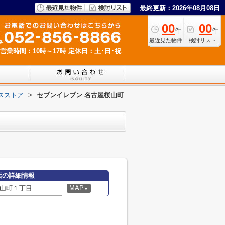
最終更新：2026年08月08日
00
00
件
件
最近見た物件
検討リスト
営業時間：10時～17時
定休日：土･日･祝
スストア
>
セブンイレブン 名古屋桜山町
店の詳細情報
山町１丁目
MAP
▼