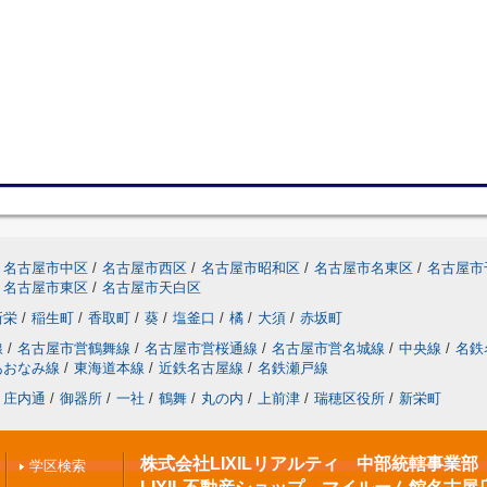
名古屋市中区
/
名古屋市西区
/
名古屋市昭和区
/
名古屋市名東区
/
名古屋市
名古屋市東区
/
名古屋市天白区
新栄
/
稲生町
/
香取町
/
葵
/
塩釜口
/
橘
/
大須
/
赤坂町
線
/
名古屋市営鶴舞線
/
名古屋市営桜通線
/
名古屋市営名城線
/
中央線
/
名鉄
あおなみ線
/
東海道本線
/
近鉄名古屋線
/
名鉄瀬戸線
庄内通
/
御器所
/
一社
/
鶴舞
/
丸の内
/
上前津
/
瑞穂区役所
/
新栄町
株式会社LIXILリアルティ 中部統轄事業部
学区検索