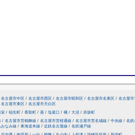
名古屋市中区
/
名古屋市西区
/
名古屋市昭和区
/
名古屋市名東区
/
名古屋市
名古屋市東区
/
名古屋市天白区
新栄
/
稲生町
/
香取町
/
葵
/
塩釜口
/
橘
/
大須
/
赤坂町
線
/
名古屋市営鶴舞線
/
名古屋市営桜通線
/
名古屋市営名城線
/
中央線
/
名鉄
あおなみ線
/
東海道本線
/
近鉄名古屋線
/
名鉄瀬戸線
庄内通
/
御器所
/
一社
/
鶴舞
/
丸の内
/
上前津
/
瑞穂区役所
/
新栄町