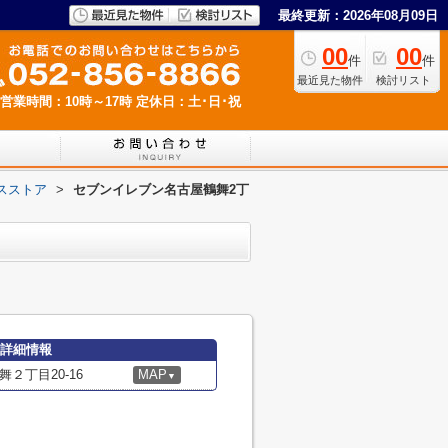
最終更新：2026年08月09日
00
00
件
件
最近見た物件
検討リスト
営業時間：10時～17時
定休日：土･日･祝
スストア
>
セブンイレブン名古屋鶴舞2丁
の詳細情報
２丁目20-16
MAP
▼