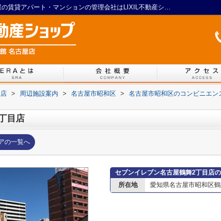
セブンイレブン名古屋鶴舞2丁目店｜名古屋の賃貸アパート・マンションの管理会社はLIXIL不動産ショップ マイルーム館 名古屋店
屋店
>
周辺施設案内
>
名古屋市昭和区
>
名古屋市昭和区のコンビニエン
丁目店
アの一覧へ
セブンイレブン名古屋鶴舞2丁目店
所在地
愛知県名古屋市昭和区鶴舞