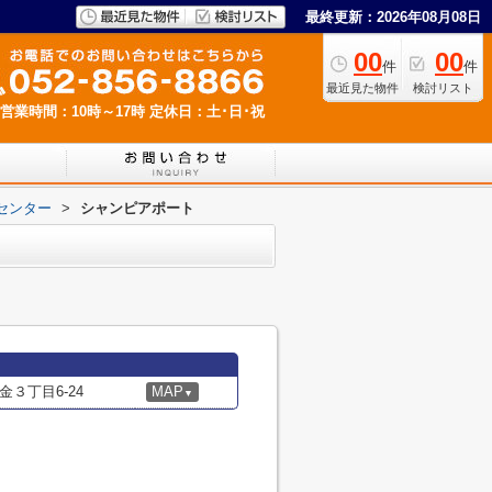
最終更新：2026年08月08日
00
00
件
件
最近見た物件
検討リスト
営業時間：10時～17時
定休日：土･日･祝
センター
>
シャンピアポート
３丁目6-24
MAP
▼