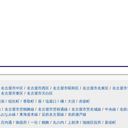
名古屋市中区
/
名古屋市西区
/
名古屋市昭和区
/
名古屋市名東区
/
名古屋市
名古屋市東区
/
名古屋市天白区
新栄
/
稲生町
/
香取町
/
葵
/
塩釜口
/
橘
/
大須
/
赤坂町
線
/
名古屋市営鶴舞線
/
名古屋市営桜通線
/
名古屋市営名城線
/
中央線
/
名鉄
あおなみ線
/
東海道本線
/
近鉄名古屋線
/
名鉄瀬戸線
庄内通
/
御器所
/
一社
/
鶴舞
/
丸の内
/
上前津
/
瑞穂区役所
/
新栄町