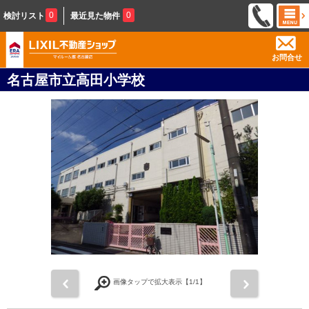
0
0
検討リスト
最近見た物件
お問合せ
名古屋市立高田小学校
前
次
画像タップで拡大表示【
1
/1】