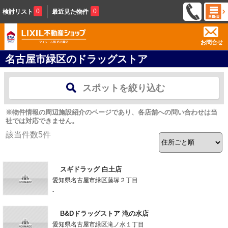
0
0
検討リスト
最近見た物件
お問合せ
名古屋市緑区のドラッグストア
スポットを絞り込む
※物件情報の周辺施設紹介のページであり、各店舗への問い合わせは当
社では対応できません。
該当件数
5
件
スギドラッグ 白土店
愛知県名古屋市緑区藤塚２丁目
-
B&Dドラッグストア 滝の水店
愛知県名古屋市緑区滝ノ水１丁目