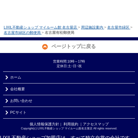
LIXIL不動産ショップ マイルーム館 名古屋店
>
周辺施設案内
>
名古屋市緑区
>
名古屋市緑区の郵便局
>
名古屋有松郵便局
ページトップに戻る
営業時間:10時～17時
定休日:土･日･祝
ホーム
会社概要
お問い合わせ
PCサイト
個人情報保護方針
利用規約
｜アクセスマップ
｜
Copyright(c) LIXIL不動産ショップ マイルーム館名古屋店 All rights reserved.
LIXIL不動産ショップ加盟店は、すべて独立自営の会社です。