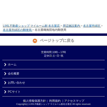
LIXIL不動産ショップ マイルーム館 名古屋店
>
周辺施設案内
>
名古屋市緑区
>
名古屋市緑区の郵便局
>
名古屋鳴海団地内郵便局
ページトップに戻る
営業時間:10時～17時
定休日:土･日･祝
ホーム
会社概要
お問い合わせ
PCサイト
個人情報保護方針
利用規約
｜アクセスマップ
｜
Copyright(c) LIXIL不動産ショップ マイルーム館名古屋店 All rights reserved.