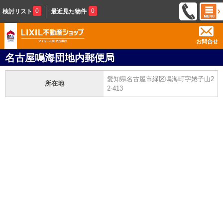
0
0
検討リスト
最近見た物件
お問合せ
名古屋鳴海団地内郵便局
愛知県名古屋市緑区鳴海町字姥子山2
所在地
2-413