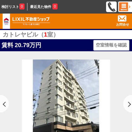
0
0
検討リスト
最近見た物件
お問合せ
カトレヤビル（
1
室）
賃料
20.79万円
空室情報を確認