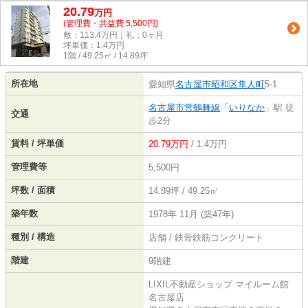
20.79
万
円
(管理費・共益費 5,500円)
敷：113.4万円｜礼：0ヶ月
坪単価：
1.4
万円
1階 / 49.25㎡ / 14.89坪
所在地
愛知県
名古屋市昭和区
隼人町
5-1
名古屋市営鶴舞線
「
いりなか
」駅 徒
交通
歩2分
賃料 / 坪単価
20.79万円
/ 1.4万円
管理費等
5,500円
坪数 / 面積
14.89坪 / 49.25㎡
築年数
1978年 11月 (築47年)
種別 / 構造
店舗 / 鉄骨鉄筋コンクリート
階建
9階建
LIXIL不動産ショップ マイルーム館
名古屋店