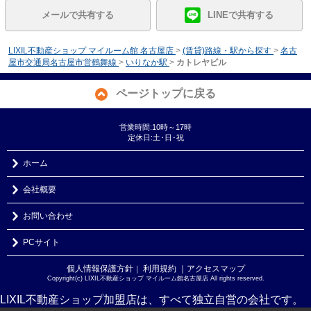
メールで共有する
LINEで共有する
LIXIL不動産ショップ マイルーム館 名古屋店
>
(賃貸)路線・駅から探す
>
名古
屋市交通局名古屋市営鶴舞線
>
いりなか駅
>
カトレヤビル
ページトップに戻る
営業時間:10時～17時
定休日:土･日･祝
ホーム
会社概要
お問い合わせ
PCサイト
個人情報保護方針
利用規約
｜アクセスマップ
｜
Copyright(c) LIXIL不動産ショップ マイルーム館名古屋店 All rights reserved.
LIXIL不動産ショップ加盟店は、すべて独立自営の会社です。