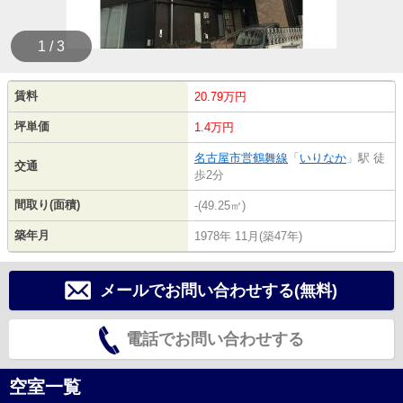
1 / 3
賃料
20.79万円
坪単価
1.4万円
名古屋市営鶴舞線
「
いりなか
」駅 徒
交通
歩2分
間取り(面積)
-(49.25㎡)
築年月
1978年 11月(築47年)
メールでお問い合わせする(無料)
電話でお問い合わせする
空室一覧