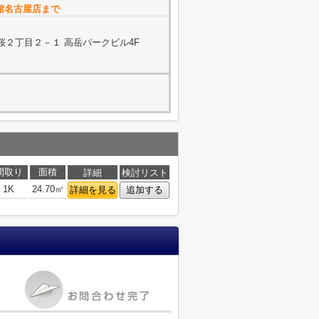
ム館名古屋店まで
２丁目２－１ 高岳パークビル4F
間取り
面積
詳細
検討リスト
1K
24.70㎡
詳細を見る
追加する