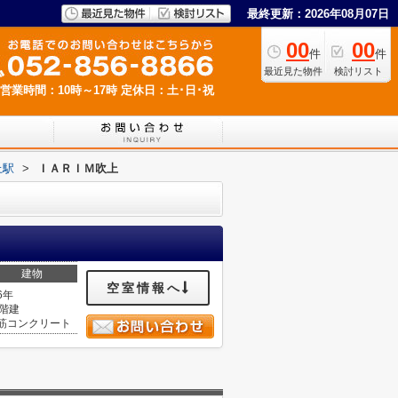
最終更新：2026年08月07日
00
00
件
件
最近見た物件
検討リスト
営業時間：10時～17時
定休日：土･日･祝
上駅
>
ＩＡＲＩＭ吹上
建物
空室情報へ
6年
0階建
筋コンクリート