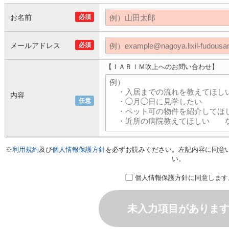
お名前
必須
メールアドレス
必須
【ＩＡＲＩＭ吹上へのお問い合わせ】
内容
任意
※
利用規約
及び
個人情報保護方針
を必ずお読みください。左記内容に同意
い。
個人情報保護方針に同意します
未入力項目がありま