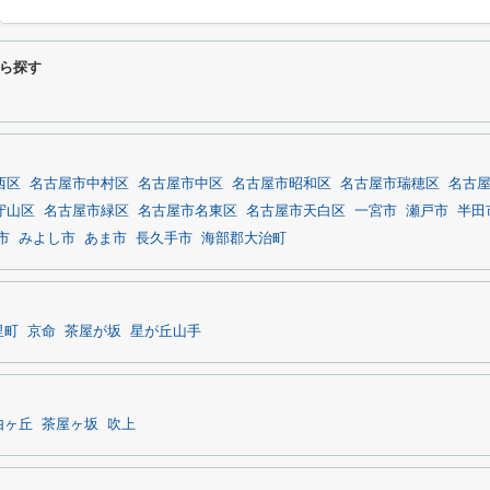
ら探す
西区
名古屋市中村区
名古屋市中区
名古屋市昭和区
名古屋市瑞穂区
名古
守山区
名古屋市緑区
名古屋市名東区
名古屋市天白区
一宮市
瀬戸市
半田
市
みよし市
あま市
長久手市
海部郡大治町
里町
京命
茶屋が坂
星が丘山手
由ヶ丘
茶屋ヶ坂
吹上