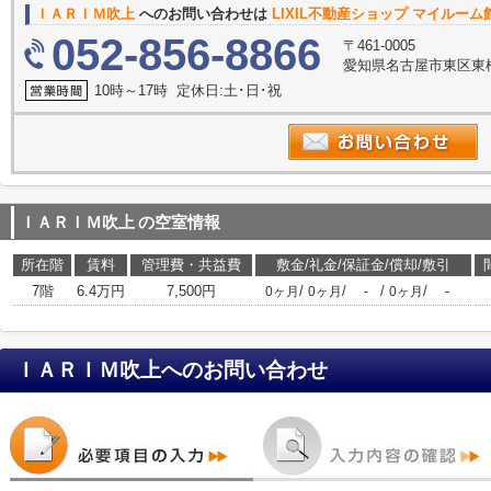
ＩＡＲＩＭ吹上
へのお問い合わせは
LIXIL不動産ショップ マイルー
052-856-8866
〒461-0005
愛知県名古屋市東区東桜
10時～17時 定休日:土･日･祝
ＩＡＲＩＭ吹上
の空室情報
所在階
賃料
管理費・共益費
敷金/礼金/保証金/償却/敷引
7階
6.4万円
7,500円
/
/
/
/
0ヶ月
0ヶ月
-
0ヶ月
-
ＩＡＲＩＭ吹上
へのお問い合わせ