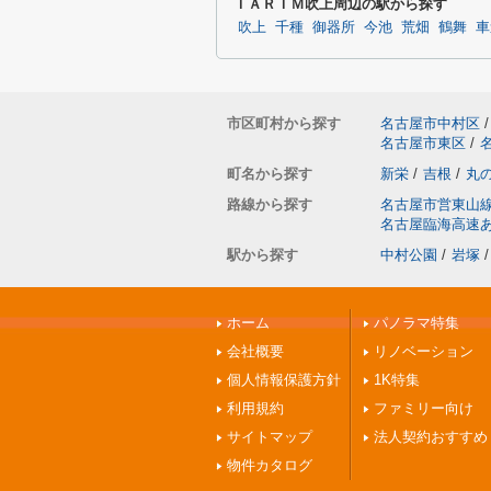
ＩＡＲＩＭ吹上周辺の駅から探す
吹上
千種
御器所
今池
荒畑
鶴舞
車
市区町村から探す
名古屋市中村区
/
名古屋市東区
/
町名から探す
新栄
/
吉根
/
丸
路線から探す
名古屋市営東山
名古屋臨海高速
駅から探す
中村公園
/
岩塚
/
ホーム
パノラマ特集
会社概要
リノベーション
個人情報保護方針
1K特集
利用規約
ファミリー向け
サイトマップ
法人契約おすすめ
物件カタログ