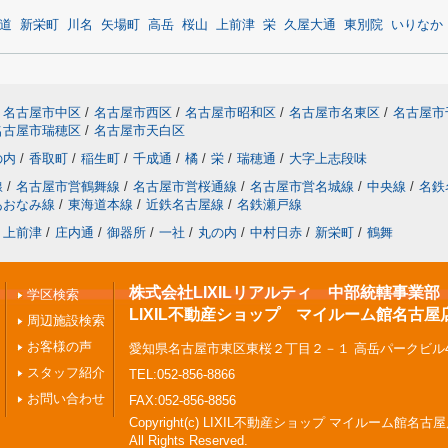
道
新栄町
川名
矢場町
高岳
桜山
上前津
栄
久屋大通
東別院
いりなか
名古屋市中区
/
名古屋市西区
/
名古屋市昭和区
/
名古屋市名東区
/
名古屋市
名古屋市瑞穂区
/
名古屋市天白区
の内
/
香取町
/
稲生町
/
千成通
/
橘
/
栄
/
瑞穂通
/
大字上志段味
線
/
名古屋市営鶴舞線
/
名古屋市営桜通線
/
名古屋市営名城線
/
中央線
/
名鉄
あおなみ線
/
東海道本線
/
近鉄名古屋線
/
名鉄瀬戸線
上前津
/
庄内通
/
御器所
/
一社
/
丸の内
/
中村日赤
/
新栄町
/
鶴舞
株式会社LIXILリアルティ 中部統轄事業部
学区検索
LIXIL不動産ショップ マイルーム館名古屋
周辺施設検索
お客様の声
愛知県名古屋市東区東桜２丁目２－１ 高岳パークビル4
スタッフ紹介
TEL:052-856-8866
お問い合わせ
FAX:052-856-8856
Copyright(c) LIXIL不動産ショップ マイルーム館名古
All Rights Reserved.