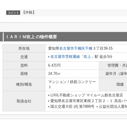
【外観】
コメント
ＩＡＲＩＭ吹上
の物件概要
所在地
愛知県
名古屋市千種区
千種
３丁目39-15
名古屋市営桜通線
「
吹上
」駅 徒歩3分
交通
賃料
6.4万円
管理費・共
面積
24.70㎡
築年月（築
マンション / 鉄筋コンクリー
種別/構造
階建
ト
LIXIL不動産ショップ マイルーム館名古屋店
愛知県名古屋市東区東桜２丁目２－１ 高岳パー
取扱会社
国土交通大臣 (4) 第7889号
公益社団法人愛