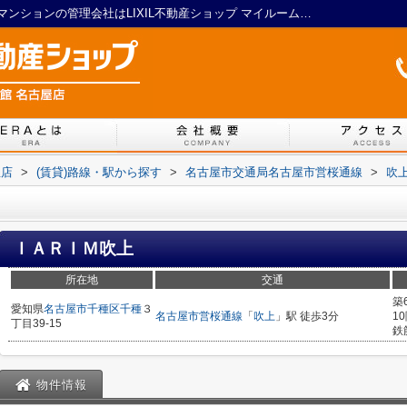
ＩＡＲＩＭ吹上／名古屋の賃貸アパート・マンションの管理会社はLIXIL不動産ショップ マイルーム館 名古屋店
屋店
>
(賃貸)路線・駅から探す
>
名古屋市交通局名古屋市営桜通線
>
吹
ＩＡＲＩＭ吹上
所在地
交通
築
愛知県
名古屋市千種区
千種
３
名古屋市営桜通線
「
吹上
」駅 徒歩3分
1
丁目39-15
鉄
物件情報