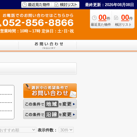
最終更新：2026年08月08日
00
00
件
件
最近見た物件
検討リスト
営業時間：10時～17時
定休日：土･日･祝
表示件数：