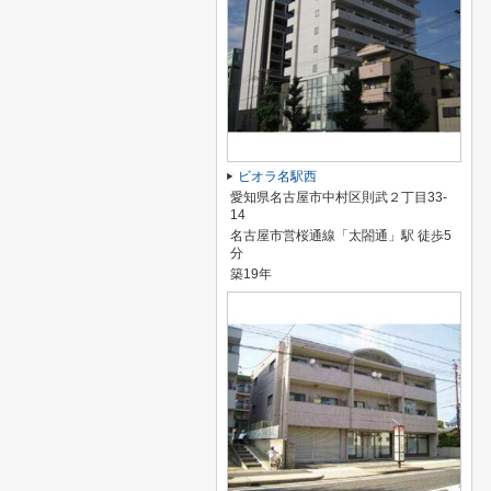
ビオラ名駅西
愛知県名古屋市中村区則武２丁目33-
14
名古屋市営桜通線「太閤通」駅 徒歩5
分
築19年