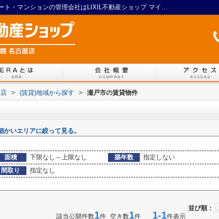
瀬戸市の賃貸物件一覧｜名古屋の賃貸アパート・マンションの管理会社はLIXIL不動産ショップ マイルーム館 名古屋店
屋店
>
(賃貸)地域から探す
>
瀬戸市の賃貸物件
細かいエリアに絞って見る。
面積
下限なし～上限なし
築年数
指定しない
間取り
指定なし
並び順：
1
1
1-1
該当公開件数
件 空き数
件
件表示