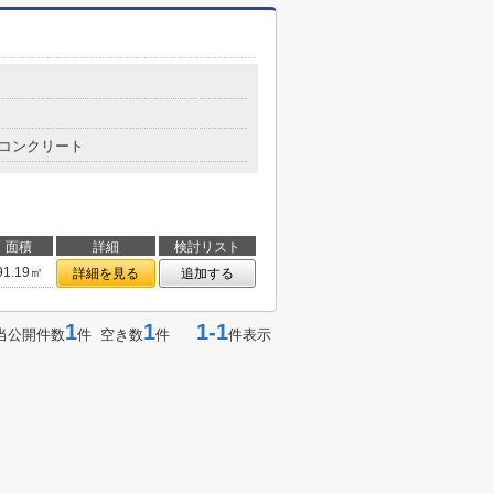
コンクリート
面積
詳細
検討リスト
91.19㎡
詳細を見る
追加する
1
1
1-1
当公開件数
件 空き数
件
件表示