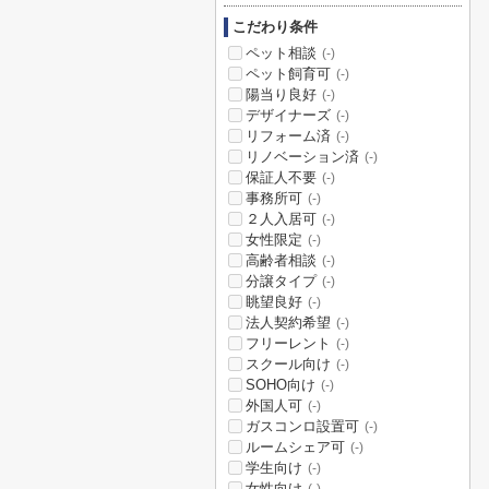
こだわり条件
ペット相談
(-)
ペット飼育可
(-)
陽当り良好
(-)
デザイナーズ
(-)
リフォーム済
(-)
リノベーション済
(-)
保証人不要
(-)
事務所可
(-)
２人入居可
(-)
女性限定
(-)
高齢者相談
(-)
分譲タイプ
(-)
眺望良好
(-)
法人契約希望
(-)
フリーレント
(-)
スクール向け
(-)
SOHO向け
(-)
外国人可
(-)
ガスコンロ設置可
(-)
ルームシェア可
(-)
学生向け
(-)
女性向け