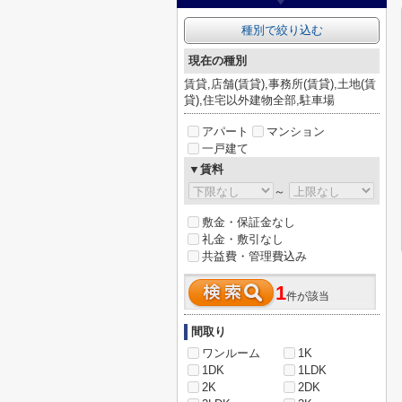
種別で絞り込む
現在の種別
賃貸,店舗(賃貸),事務所(賃貸),土地(賃
貸),住宅以外建物全部,駐車場
アパート
マンション
一戸建て
▼賃料
～
敷金・保証金なし
礼金・敷引なし
共益費・管理費込み
1
件が該当
間取り
ワンルーム
1K
1DK
1LDK
2K
2DK