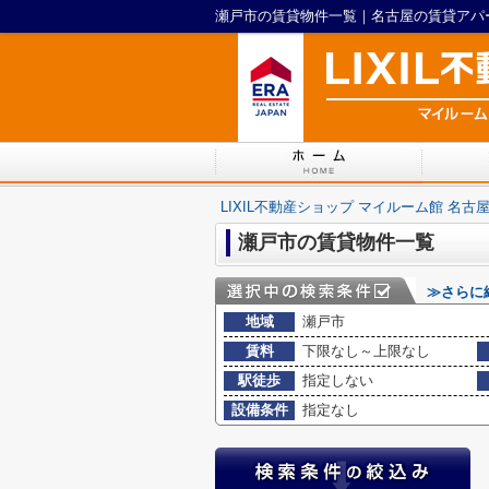
LIXIL不動産ショップ マイルーム館 名古
瀬戸市の賃貸物件一覧
≫さらに
地域
瀬戸市
賃料
下限なし～上限なし
駅徒歩
指定しない
設備条件
指定なし