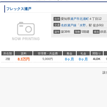
フレックス瀬戸
愛知県
瀬戸市
北浦町
４丁目12
住所
交通
名鉄瀬戸線
「
水野
」駅 徒歩9分
築38年
5階建
鉄筋
築年
階数
構造
所在階
賃料
管理費・共益費
敷金
礼金
間取り
8.3
万円
0ヶ月
0ヶ月
2階
5,000円
4LDK
該