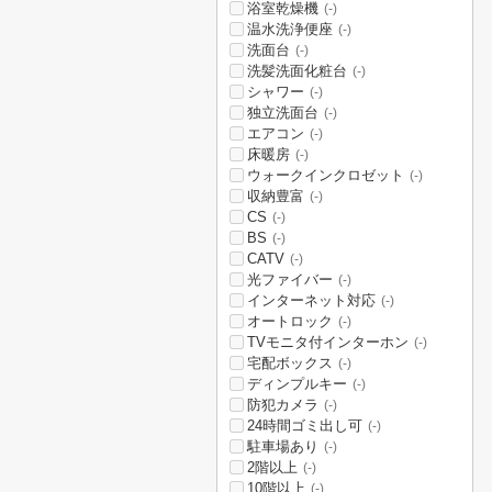
浴室乾燥機
(-)
温水洗浄便座
(-)
洗面台
(-)
洗髪洗面化粧台
(-)
シャワー
(-)
独立洗面台
(-)
エアコン
(-)
床暖房
(-)
ウォークインクロゼット
(-)
収納豊富
(-)
CS
(-)
BS
(-)
CATV
(-)
光ファイバー
(-)
インターネット対応
(-)
オートロック
(-)
TVモニタ付インターホン
(-)
宅配ボックス
(-)
ディンプルキー
(-)
防犯カメラ
(-)
24時間ゴミ出し可
(-)
駐車場あり
(-)
2階以上
(-)
10階以上
(-)