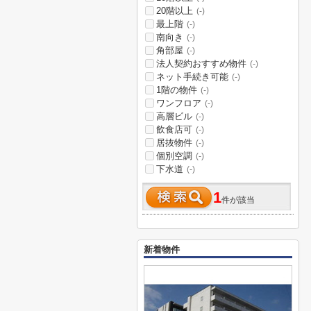
20階以上
(-)
最上階
(-)
南向き
(-)
角部屋
(-)
法人契約おすすめ物件
(-)
ネット手続き可能
(-)
1階の物件
(-)
ワンフロア
(-)
高層ビル
(-)
飲食店可
(-)
居抜物件
(-)
個別空調
(-)
下水道
(-)
1
件が該当
新着物件