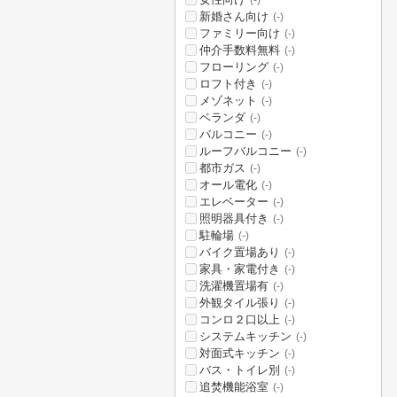
(-)
新婚さん向け
(-)
ファミリー向け
(-)
仲介手数料無料
(-)
フローリング
(-)
ロフト付き
(-)
メゾネット
(-)
ベランダ
(-)
バルコニー
(-)
ルーフバルコニー
(-)
都市ガス
(-)
オール電化
(-)
エレベーター
(-)
照明器具付き
(-)
駐輪場
(-)
バイク置場あり
(-)
家具・家電付き
(-)
洗濯機置場有
(-)
外観タイル張り
(-)
コンロ２口以上
(-)
システムキッチン
(-)
対面式キッチン
(-)
バス・トイレ別
(-)
追焚機能浴室
(-)