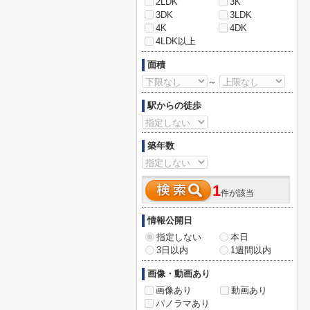
2LDK
3K
3DK
3LDK
4K
4DK
4LDK以上
面積
～
駅からの徒歩
築年数
1
件が該当
情報公開日
指定しない
本日
3日以内
1週間以内
画像・動画あり
画像あり
動画あり
パノラマあり