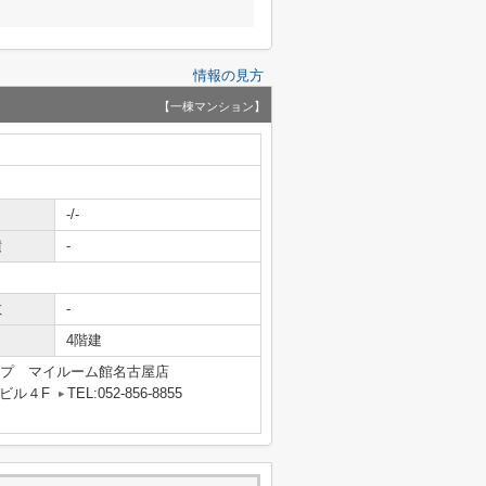
情報の見方
【一棟マンション】
-/-
積
-
数
-
4階建
ョップ マイルーム館名古屋店
ビル４F
TEL:052-856-8855