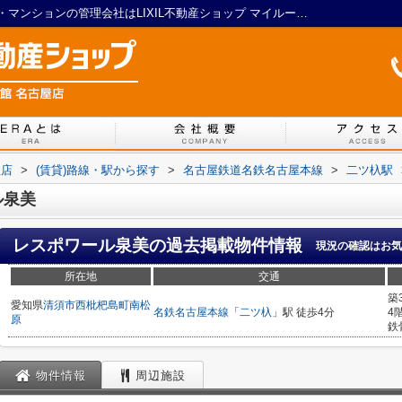
レスポワール泉美／名古屋の賃貸アパート・マンションの管理会社はLIXIL不動産ショップ マイルーム館 名古屋店
屋店
>
(賃貸)路線・駅から探す
>
名古屋鉄道名鉄名古屋本線
>
二ツ杁駅
ル泉美
レスポワール泉美
の過去掲載物件情報
現況の確認はお気
所在地
交通
築
愛知県
清須市
西枇杷島町南松
名鉄名古屋本線
「
二ツ杁
」駅 徒歩4分
4
原
鉄
物件情報
周辺施設