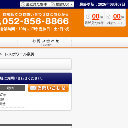
最終更新：2026年08月07日
00
00
件
件
最近見た物件
検討リスト
営業時間：10時～17時
定休日：土･日･祝
>
レスポワール泉美
軽にお問い合わせください。
建物
37年
階建
骨造