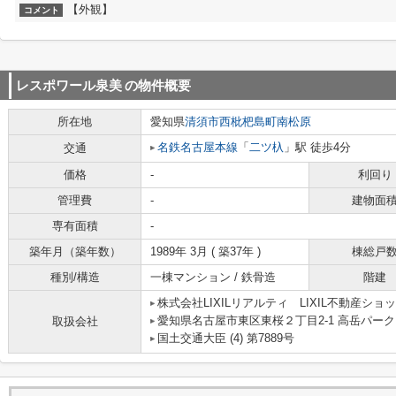
【外観】
コメント
レスポワール泉美
の物件概要
所在地
愛知県
清須市
西枇杷島町南松原
名鉄名古屋本線
「
二ツ杁
」駅 徒歩4分
交通
価格
-
利回り
管理費
-
建物面
専有面積
-
築年月（築年数）
1989年 3月 ( 築37年 )
棟総戸
種別/構造
一棟マンション / 鉄骨造
階建
株式会社LIXILリアルティ LIXIL不動産シ
愛知県名古屋市東区東桜２丁目2-1 高岳パーク
取扱会社
国土交通大臣 (4) 第7889号