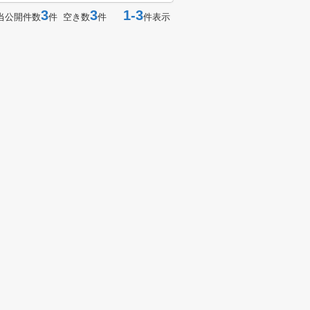
3
3
1-3
当公開件数
件 空き数
件
件表示