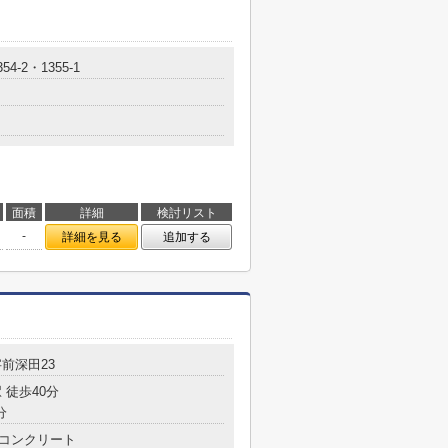
4-2・1355-1
面積
詳細
検討リスト
-
詳細を見る
追加する
前深田23
 徒歩40分
分
コンクリート