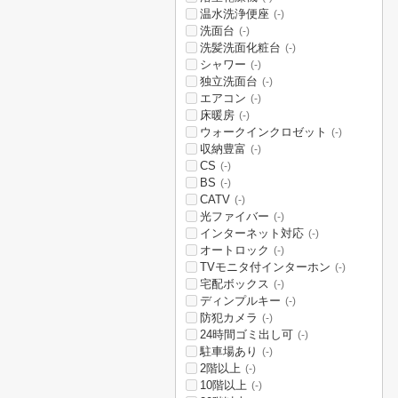
温水洗浄便座
(-)
洗面台
(-)
洗髪洗面化粧台
(-)
シャワー
(-)
独立洗面台
(-)
エアコン
(-)
床暖房
(-)
ウォークインクロゼット
(-)
収納豊富
(-)
CS
(-)
BS
(-)
CATV
(-)
光ファイバー
(-)
インターネット対応
(-)
オートロック
(-)
TVモニタ付インターホン
(-)
宅配ボックス
(-)
ディンプルキー
(-)
防犯カメラ
(-)
24時間ゴミ出し可
(-)
駐車場あり
(-)
2階以上
(-)
10階以上
(-)