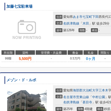
加藤七宝駐車場
愛知県
あま市
七宝町下田
西長代135
住所
交通
名鉄津島線
「
木田
」駅 徒歩29分
築126年
-
-
築年
階数
構造
所在階
賃料
管理費・共益費
敷金
礼金
間取り
5,500
円
0ヶ月
99階
-
0.5万円
-
メゾン・ド・ルポ
愛知県
海部郡大治町
大字三本木
字
住所
交通
名古屋市営東山線
「
中村公園
」駅
名鉄津島線
「
甚目寺
」駅 徒歩42
築25年
4階建
鉄筋
築年
階数
構造