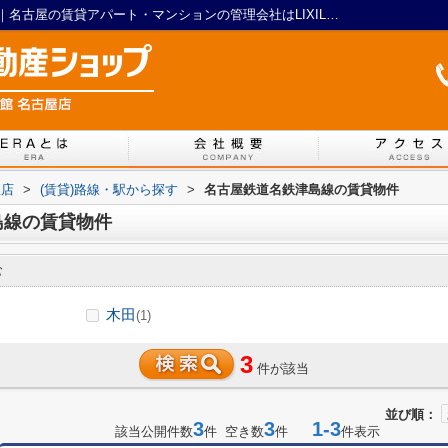
駅選択：名古屋鉄道名鉄津島線の賃貸物件｜名古屋の賃貸アパート・マンションの管理会社はLIXIL不動産ショップ マイルーム館 名古屋店
屋店
>
(賃貸)路線・駅から探す
>
名古屋鉄道名鉄津島線の賃貸物件
島線の賃貸物件
む
木田
(1)
3
件が該当
並び順：
3
3
1-3
該当公開件数
件 空き数
件
件表示