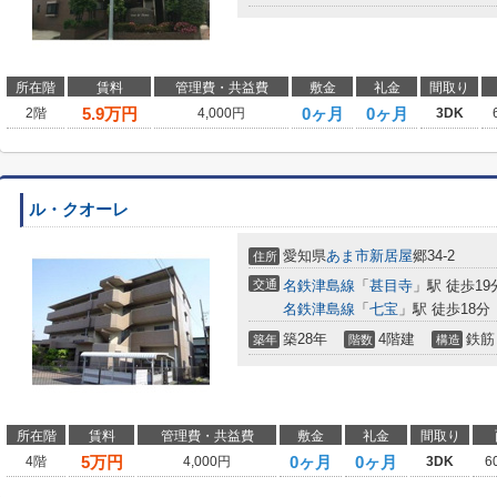
所在階
賃料
管理費・共益費
敷金
礼金
間取り
5.9
万円
0ヶ月
0ヶ月
2階
4,000円
3DK
ル・クオーレ
愛知県
あま市
新居屋
郷34-2
住所
交通
名鉄津島線
「
甚目寺
」駅 徒歩19
名鉄津島線
「
七宝
」駅 徒歩18分
築28年
4階建
鉄筋
築年
階数
構造
所在階
賃料
管理費・共益費
敷金
礼金
間取り
5
万円
0ヶ月
0ヶ月
4階
4,000円
3DK
6