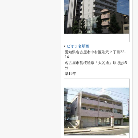
ビオラ名駅西
愛知県名古屋市中村区則武２丁目33-
14
名古屋市営桜通線「太閤通」駅 徒歩5
分
築19年