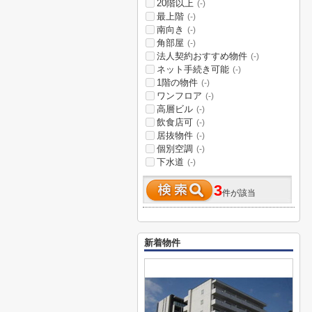
20階以上
(-)
最上階
(-)
南向き
(-)
角部屋
(-)
法人契約おすすめ物件
(-)
ネット手続き可能
(-)
1階の物件
(-)
ワンフロア
(-)
高層ビル
(-)
飲食店可
(-)
居抜物件
(-)
個別空調
(-)
下水道
(-)
3
件が該当
新着物件