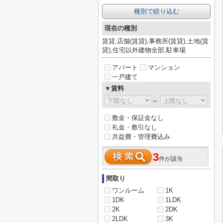
種別で絞り込む
現在の種別
賃貸,店舗(賃貸),事務所(賃貸),土地(賃
貸),住宅以外建物全部,駐車場
アパート
マンション
一戸建て
▼賃料
～
敷金・保証金なし
礼金・敷引なし
共益費・管理費込み
3
件が該当
間取り
ワンルーム
1K
1DK
1LDK
2K
2DK
2LDK
3K