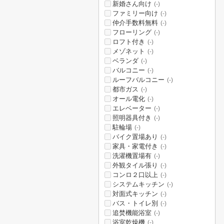
新婚さん向け
(-)
ファミリー向け
(-)
仲介手数料無料
(-)
フローリング
(-)
ロフト付き
(-)
メゾネット
(-)
ベランダ
(-)
バルコニー
(-)
ルーフバルコニー
(-)
都市ガス
(-)
オール電化
(-)
エレベーター
(-)
照明器具付き
(-)
駐輪場
(-)
バイク置場あり
(-)
家具・家電付き
(-)
洗濯機置場有
(-)
外観タイル張り
(-)
コンロ２口以上
(-)
システムキッチン
(-)
対面式キッチン
(-)
バス・トイレ別
(-)
追焚機能浴室
(-)
浴室乾燥機
(-)