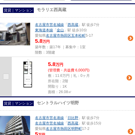
モラリエ西高蔵
賃貸｜マンション
名古屋市営名城線
「
西高蔵
」駅 徒歩7分
東海道本線
「
金山
」駅 徒歩10分
愛知県
名古屋市熱田区
五本松町
5-17
5.8
万円
築年数：築17年 ｜募集中：
1室
階数：3階建
5.8
万
円
(管理費・共益費 6,000円)
敷：11.6万円｜礼：0ヶ月
所在階：2階
間取り：1K
面積：26.08㎡
セントラルハイツ明野
賃貸｜マンション
名古屋市営名港線
「
日比野
」駅 徒歩7分
名古屋市営名城線
「
西高蔵
」駅 徒歩15分
愛知県
名古屋市熱田区
明野町
17-2
5
万円