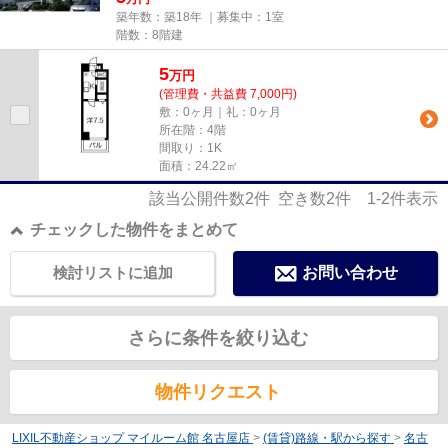
築年数：築18年 ｜募集中：
1室
階数：8階建
5
万
円
(管理費・共益費 7,000円)
敷：0ヶ月｜礼：0ヶ月
所在階：4階
間取り：1K
面積：24.22㎡
該当公開件数
2
件 空き数
2
件
1-2
件表示
チェックした物件をまとめて
検討リストに追加
お問い合わせ
さらに条件を絞り込む
物件リクエスト
LIXIL不動産ショップ マイルーム館 名古屋店
>
(賃貸)路線・駅から探す
>
名古