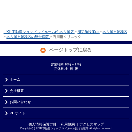
LIXIL不動産ショップ マイルーム館 名古屋店
>
周辺施設案内
>
名古屋市昭和区
>
名古屋市昭和区の総合病院
>
石川橋クリニック
ページトップに戻る
営業時間:10時～17時
定休日:土･日･祝
ホーム
会社概要
お問い合わせ
PCサイト
個人情報保護方針
利用規約
｜アクセスマップ
｜
Copyright(c) LIXIL不動産ショップ マイルーム館名古屋店 All rights reserved.