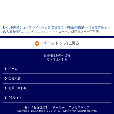
LIXIL不動産ショップ マイルーム館 名古屋店
>
周辺施設案内
>
名古屋市緑区
>
名古屋市緑区のコンビニエンスストア
>
ローソン 緑区滝ノ水一丁目店
ページトップに戻る
営業時間:10時～17時
定休日:土･日･祝
ホーム
会社概要
お問い合わせ
PCサイト
個人情報保護方針
利用規約
｜アクセスマップ
｜
Copyright(c) LIXIL不動産ショップ マイルーム館名古屋店 All rights reserved.