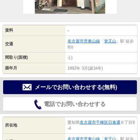
賃料
-
名古屋市営東山線
「
覚王山
」駅 徒歩
交通
9分
間取り(面積)
-(-)
築年月
1992年 3月(築34年)
メールでお問い合わせする(無料)
電話でお問い合わせする
愛知県
名古屋市千種区
日進通
６丁目9
所在地
-4
名古屋市営東山線
「
覚王山
」駅 徒歩