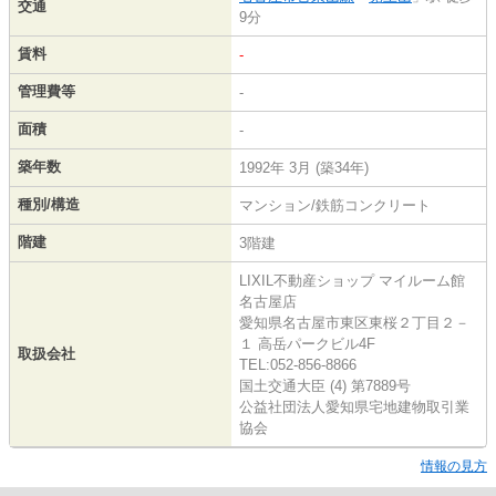
交通
9分
賃料
-
管理費等
-
面積
-
築年数
1992年 3月 (築34年)
種別/構造
マンション/鉄筋コンクリート
階建
3階建
LIXIL不動産ショップ マイルーム館
名古屋店
愛知県名古屋市東区東桜２丁目２－
１ 高岳パークビル4F
取扱会社
TEL:052-856-8866
国土交通大臣 (4) 第7889号
公益社団法人愛知県宅地建物取引業
協会
情報の見方