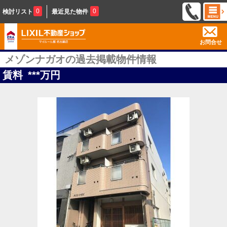
0
0
検討リスト
最近見た物件
お問合せ
メゾンナガオの過去掲載物件情報
賃料
***
万円