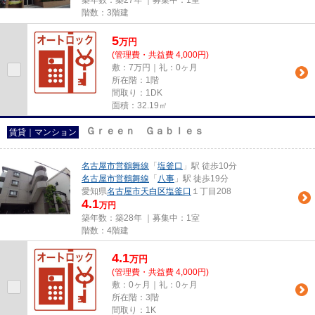
築年数：築27年 ｜募集中：
1室
階数：3階建
5
万
円
(管理費・共益費 4,000円)
敷：7万円｜礼：0ヶ月
所在階：1階
間取り：1DK
面積：32.19㎡
Ｇｒｅｅｎ Ｇａｂｌｅｓ
賃貸｜マンション
名古屋市営鶴舞線
「
塩釜口
」駅 徒歩10分
名古屋市営鶴舞線
「
八事
」駅 徒歩19分
愛知県
名古屋市天白区
塩釜口
１丁目208
4.1
万円
築年数：築28年 ｜募集中：
1室
階数：4階建
4.1
万
円
(管理費・共益費 4,000円)
敷：0ヶ月｜礼：0ヶ月
所在階：3階
間取り：1K