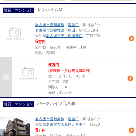
サンハイムＭ
賃貸｜マンション
名古屋市営鶴舞線
「
塩釜口
」駅 徒歩3分
名古屋市営鶴舞線
「
植田
」駅 徒歩18分
愛知県
名古屋市天白区
塩釜口
２丁目808
6
万円
築年数：築20年 ｜募集中：
1室
階数：2階建
6
万
円
(管理費・共益費 3,000円)
敷：6万円｜礼：0ヶ月
所在階：2階
間取り：1K
面積：35.60㎡
パークハイツ元八事
賃貸｜マンション
名古屋市営鶴舞線
「
塩釜口
」駅 徒歩8分
愛知県
名古屋市天白区
元八事
４丁目250
5
万円