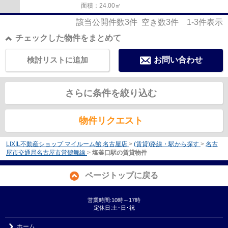
面積：24.00㎡
該当公開件数
3
件 空き数
3
件
1-3
件表示
チェックした物件をまとめて
検討リストに追加
お問い合わせ
さらに条件を絞り込む
物件リクエスト
LIXIL不動産ショップ マイルーム館 名古屋店
>
(賃貸)路線・駅から探す
>
名古
屋市交通局名古屋市営鶴舞線
>
塩釜口駅の賃貸物件
ページトップに戻る
営業時間:10時～17時
定休日:土･日･祝
ホーム