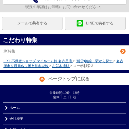
現況の確認はお気軽にお問い合わせください。
メールで共有する
LINEで共有する
こだわり特集
1K特集
LIXIL不動産ショップ マイルーム館 名古屋店
>
(賃貸)路線・駅から探す
>
名古
屋市交通局名古屋市営名城線
>
志賀本通駅
>
コーポ杉栄３
ページトップに戻る
営業時間:10時～17時
定休日:土･日･祝
ホーム
会社概要