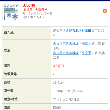
3.5
万
円
(管理費・共益費 -)
敷：0ヶ月｜礼：0ヶ月
2階 / 1K / 15.41㎡
愛知県
名古屋市北区
杉栄町
３丁目78-
所在地
4
名古屋市営名城線
「
志賀本通
」駅 徒
歩8分
交通
名古屋市営名城線
「
平安通
」駅 徒歩
12分
賃料
3.5万円
管理費等
-
面積
15.41㎡
築年数
1990年 11月 (築35年)
種別/構造
マンション/鉄骨造
階建
5階建