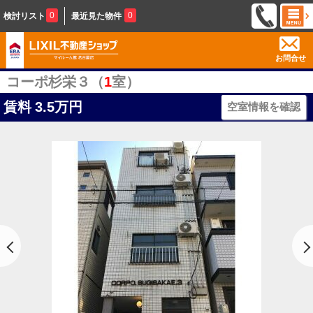
0
0
検討リスト
最近見た物件
お問合せ
コーポ杉栄３（
1
室）
賃料
3.5万円
空室情報を確認