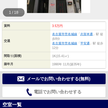
1 / 18
賃料
3.5万円
名古屋市営名城線
「
志賀本通
」駅 徒
歩8分
交通
名古屋市営名城線
「
平安通
」駅 徒歩
12分
間取り(面積)
1K(15.41㎡)
築年月
1990年 11月(築35年)
メールでお問い合わせする(無料)
電話でお問い合わせする
空室一覧