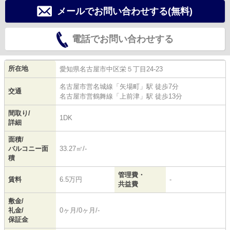
メールでお問い合わせする(無料)
電話でお問い合わせする
所在地
愛知県
名古屋市中区
栄
５丁目24-23
名古屋市営名城線
「
矢場町
」駅 徒歩7分
交通
名古屋市営鶴舞線
「
上前津
」駅 徒歩13分
間取り/
1DK
詳細
面積/
バルコニー面
33.27㎡/-
積
管理費・
賃料
6.5万円
-
共益費
敷金/
礼金/
0ヶ月/0ヶ月/-
保証金