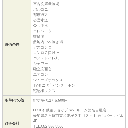
室内洗濯機置場
バルコニー
都市ガス
公営水道
公共下水
エレベーター
駐輪場
敷地内ごみ置き場
設備条件
ガスコンロ
コンロ２口以上
バス・トイレ別
シャワー
独立洗面台
エアコン
シューズボックス
TVモニタ付インターホン
宅配ボックス
条件(その他)
鍵交換代:1万6,500円
LIXIL不動産ショップ マイルーム館名古屋店
愛知県名古屋市東区東桜２丁目２－１ 高岳パークビル
4F
取扱会社
TEL:052-856-8866