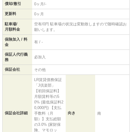
償却/敷引
0ヶ月/-
更新料
0ヶ月
駐車場/
空有/0円 駐車場の状況は変動致しますので随時確認お
月額料金
願いします。
保険加入 / 料
有 / -
金
保証人代行義
必加入
務
保証会社
その他
LR賃貸債務保証
「J倶楽部」
【初回保証料】
月額賃料等の5
0% (最低保証料2
0,000円) 【支払
保証会社詳細
向き
手数料（月
南
額）】支払総額
の3.0% (家財保
険、マモロッ