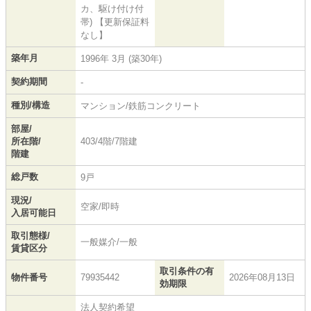
カ、駆け付け付
帯) 【更新保証料
なし】
築年月
1996年 3月 (築30年)
契約期間
-
種別/構造
マンション/鉄筋コンクリート
部屋/
所在階/
403/4階/7階建
階建
総戸数
9戸
現況/
空家/即時
入居可能日
取引態様/
一般媒介/一般
賃貸区分
取引条件の有
物件番号
79935442
2026年08月13日
効期限
法人契約希望