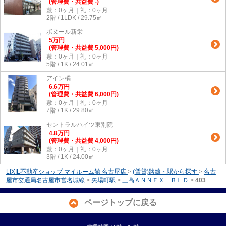
(管理費・共益費 -)
敷：0ヶ月｜礼：0ヶ月
2階 / 1LDK / 29.75㎡
ボヌール新栄
5
万
円
(管理費・共益費 5,000円)
敷：0ヶ月｜礼：0ヶ月
5階 / 1K / 24.01㎡
アイン橘
6.6
万
円
(管理費・共益費 6,000円)
敷：0ヶ月｜礼：0ヶ月
7階 / 1K / 29.80㎡
セントラルハイツ東別院
4.8
万
円
(管理費・共益費 4,000円)
敷：0ヶ月｜礼：0ヶ月
3階 / 1K / 24.00㎡
LIXIL不動産ショップ マイルーム館 名古屋店
>
(賃貸)路線・駅から探す
>
名古
屋市交通局名古屋市営名城線
>
矢場町駅
>
三高ＡＮＮＥＸ ＢＬＤ
>
403
ページトップに戻る