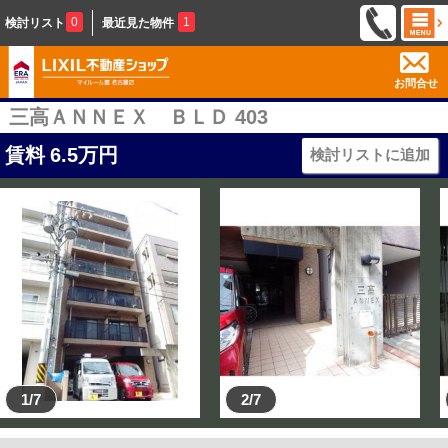
0
1
検討リスト
最近見た物件
お問合せ
三高ＡＮＮＥＸ ＢＬＤ 403
賃料
6.5
万円
検討リストに追加
1/7
2/7