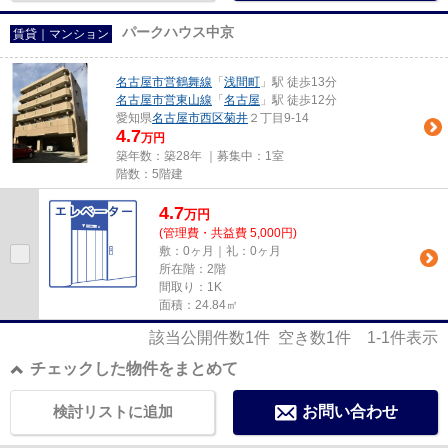
パークハウス中京
賃貸｜マンション
名古屋市営鶴舞線
「
浅間町
」駅 徒歩13分
名古屋市営東山線
「
名古屋
」駅 徒歩12分
愛知県
名古屋市西区
菊井
２丁目9-14
4.7
万円
築年数：築28年 ｜募集中：
1室
階数：5階建
4.7
万
円
(管理費・共益費 5,000円)
敷：0ヶ月｜礼：0ヶ月
所在階：2階
間取り：1K
面積：24.84㎡
該当公開件数
1
件 空き数
1
件
1-1
件表示
チェックした物件をまとめて
検討リストに追加
お問い合わせ