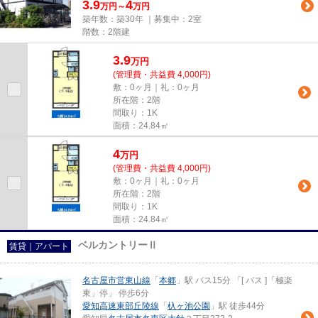
3.9
4
万円～
万円
築年数：築30年 ｜募集中：
2室
階数：2階建
3.9
万
円
(管理費・共益費 4,000円)
敷：0ヶ月｜礼：0ヶ月
所在階：2階
間取り：1K
面積：24.84㎡
4
万
円
(管理費・共益費 4,000円)
敷：0ヶ月｜礼：0ヶ月
所在階：2階
間取り：1K
面積：24.84㎡
ベルカントリーⅡ
賃貸｜アパート
名古屋市営東山線
「
本郷
」駅 バス15分 「[ バス ]「極楽
東」停」 停歩6分
愛知高速東部丘陵線
「
杁ヶ池公園
」駅 徒歩44分