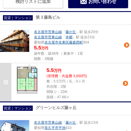
検討リストに追加
お問い合わせ
第３藤島ビル
賃貸｜マンション
名古屋市営東山線
「
藤が丘
」駅 徒歩20分
名古屋市営東山線
「
本郷
」駅 徒歩23分
愛知県
名古屋市名東区
藤森西町
904
5.5
万円
築年数：築38年 ｜募集中：
1室
階数：3階建
5.5
万
円
(管理費・共益費 3,000円)
敷：5.5万円｜礼：0ヶ月
所在階：2階
間取り：2DK
面積：47.88㎡
グリーンヒルズ藤ヶ丘
賃貸｜マンション
名古屋市営東山線
「
藤が丘
」駅 徒歩13分
愛知県
長久手市
平池
410