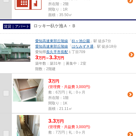
所在階：2階
間取り：1R
面積：35.50㎡
ロッキー杁ケ池Ａ・Ｂ
賃貸｜アパート
愛知高速東部丘陵線
「
杁ヶ池公園
」駅 徒歩7分
愛知高速東部丘陵線
「
はなみずき通
」駅 徒歩18分
愛知県
長久手市
長配
１丁目709
3
3.3
万円～
万円
築年数：築31年 ｜募集中：
2室
階数：2階建
3
万
円
(管理費・共益費 3,000円)
敷：6万円｜礼：0ヶ月
所在階：1階
間取り：1K
面積：21.11㎡
3.3
万
円
(管理費・共益費 3,000円)
敷：7万円｜礼：0ヶ月