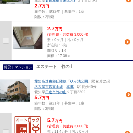
愛知県
名古屋市名東区
大針
２丁目273-2
2.7
万円
築年数：築32年 ｜募集中：
1室
階数：2階建
2.7
万
円
(管理費・共益費 3,000円)
敷：0ヶ月｜礼：0ヶ月
所在階：2階
間取り：1R
面積：17.39㎡
エステート 竹の山
賃貸｜マンション
愛知高速東部丘陵線
「
杁ヶ池公園
」駅 徒歩25分
名古屋市営東山線
「
本郷
」駅 徒歩45分
愛知県
日進市
竹の山
２丁目2302
5.7
万円
築年数：築21年 ｜募集中：
1室
階数：3階建
5.7
万
円
(管理費・共益費 3,000円)
敷：11.4万円｜礼：0ヶ月