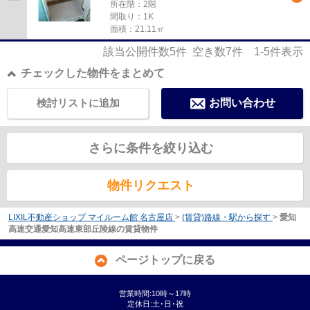
所在階：2階
間取り：1K
面積：21.11㎡
該当公開件数
5
件 空き数
7
件
1-5
件表示
チェックした物件をまとめて
検討リストに追加
お問い合わせ
さらに条件を絞り込む
物件リクエスト
LIXIL不動産ショップ マイルーム館 名古屋店
>
(賃貸)路線・駅から探す
>
愛知
高速交通愛知高速東部丘陵線の賃貸物件
ページトップに戻る
営業時間:10時～17時
定休日:土･日･祝