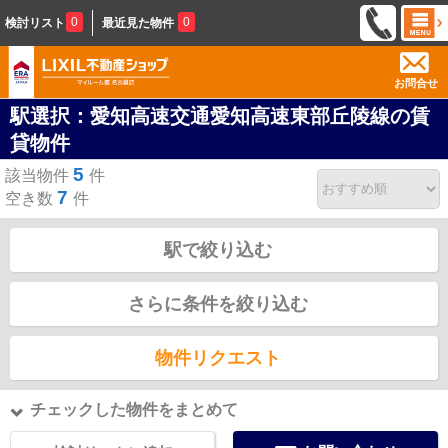
0
0
検討リスト
最近見た物件
お問合せ
駅選択：愛知高速交通愛知高速東部丘陵線の賃
貸物件
5
該当物件
件
7
空き数
件
駅で絞り込む
さらに条件を絞り込む
物件リクエスト
チェックした物件をまとめて