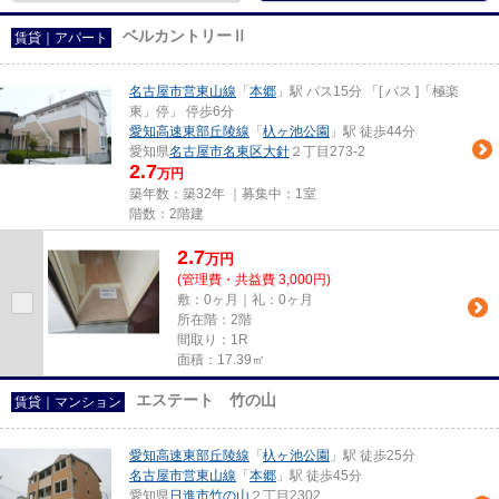
ベルカントリーⅡ
賃貸｜アパート
名古屋市営東山線
「
本郷
」駅 バス15分 「[ バス ]「極楽
東」停」 停歩6分
愛知高速東部丘陵線
「
杁ヶ池公園
」駅 徒歩44分
愛知県
名古屋市名東区
大針
２丁目273-2
2.7
万円
築年数：築32年 ｜募集中：
1室
階数：2階建
2.7
万
円
(管理費・共益費 3,000円)
敷：0ヶ月｜礼：0ヶ月
所在階：2階
間取り：1R
面積：17.39㎡
エステート 竹の山
賃貸｜マンション
愛知高速東部丘陵線
「
杁ヶ池公園
」駅 徒歩25分
名古屋市営東山線
「
本郷
」駅 徒歩45分
愛知県
日進市
竹の山
２丁目2302