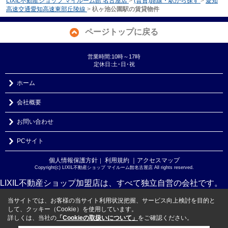
LIXIL不動産ショップ マイルーム館 名古屋店
>
(賃貸)路線・駅から探す
>
愛知
高速交通愛知高速東部丘陵線
>
杁ヶ池公園駅の賃貸物件
ページトップに戻る
営業時間:10時～17時
定休日:土･日･祝
ホーム
会社概要
お問い合わせ
PCサイト
個人情報保護方針
利用規約
｜アクセスマップ
｜
Copyright(c) LIXIL不動産ショップ マイルーム館名古屋店 All rights reserved.
LIXIL不動産ショップ加盟店は、すべて独立自営の会社です。
当サイトでは、お客様の当サイト利用状況把握、サービス向上検討を目的と
して、クッキー（Cookie）を使用しています。
詳しくは、当社の
「Cookieの取扱いについて」
をご確認ください。