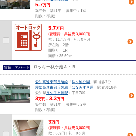
5.7
万円
築年数：築21年 ｜募集中：
1室
階数：3階建
5.7
万
円
(管理費・共益費 3,000円)
敷：11.4万円｜礼：0ヶ月
所在階：2階
間取り：1R
面積：35.50㎡
ロッキー杁ケ池Ａ・Ｂ
賃貸｜アパート
愛知高速東部丘陵線
「
杁ヶ池公園
」駅 徒歩7分
愛知高速東部丘陵線
「
はなみずき通
」駅 徒歩18分
愛知県
長久手市
長配
１丁目709
3
3.3
万円～
万円
築年数：築31年 ｜募集中：
2室
階数：2階建
3
万
円
(管理費・共益費 3,000円)
敷：6万円｜礼：0ヶ月