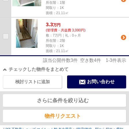
所在階：1階
間取り：1K
面積：21.11㎡
3.3
万
円
(管理費・共益費 3,000円)
敷：7万円｜礼：0ヶ月
所在階：2階
間取り：1K
面積：21.11㎡
該当公開件数
3
件 空き数
4
件
1-3
件表示
チェックした物件をまとめて
検討リストに追加
お問い合わせ
さらに条件を絞り込む
物件リクエスト