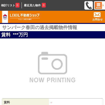
0
0
検討リスト
最近見た物件
お問合せ
サンパーク春田の過去掲載物件情報
賃料
***
万円
賃料
-