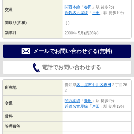
関西本線
「
春田
」駅 徒歩2分
交通
近鉄名古屋線
「
戸田
」駅 徒歩19分
間取り(面積)
-(-)
築年月
2000年 5月(築26年)
メールでお問い合わせする(無料)
電話でお問い合わせする
愛知県
名古屋市中川区
春田
３丁目26-
所在地
2
関西本線
「
春田
」駅 徒歩2分
交通
近鉄名古屋線
「
戸田
」駅 徒歩19分
賃料
-
管理費等
-