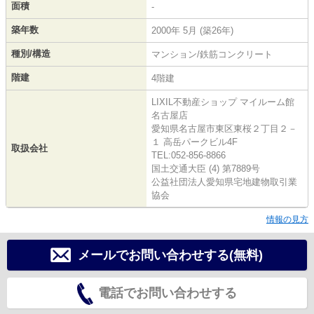
面積
-
築年数
2000年 5月 (築26年)
種別/構造
マンション/鉄筋コンクリート
階建
4階建
LIXIL不動産ショップ マイルーム館
名古屋店
愛知県名古屋市東区東桜２丁目２－
１ 高岳パークビル4F
取扱会社
TEL:052-856-8866
国土交通大臣 (4) 第7889号
公益社団法人愛知県宅地建物取引業
協会
情報の見方
メールでお問い合わせする(無料)
電話でお問い合わせする