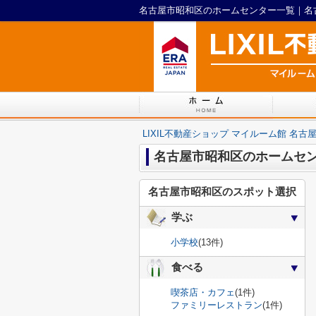
LIXIL不動産ショップ マイルーム館 名古
名古屋市昭和区のホームセ
名古屋市昭和区のスポット選択
学ぶ
小学校
(13件)
食べる
喫茶店・カフェ
(1件)
ファミリーレストラン
(1件)