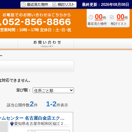
最終更新：2026年08月08日
00
00
件
件
最近見た物件
検討リスト
営業時間：10時～17時
定休日：土･日･祝
ー
は対応できません。
並び順：
2
1-2
該当公開件数
件
件表示
カーマホームセンター 名古屋白金店エクステリアセンター
愛知県名古屋市昭和区福江２丁目