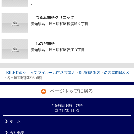
-
つるみ歯科クリニック
愛知県名古屋市昭和区檀溪通２丁目
-
しのだ歯科
愛知県名古屋市昭和区福江３丁目
-
LIXIL不動産ショップ マイルーム館 名古屋店
>
周辺施設案内
>
名古屋市昭和区
>
名古屋市昭和区の歯科
ページトップに戻る
営業時間:10時～17時
定休日:土･日･祝
ホーム
会社概要