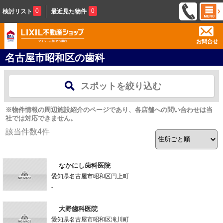
0
0
検討リスト
最近見た物件
お問合せ
名古屋市昭和区の歯科
スポットを絞り込む
※物件情報の周辺施設紹介のページであり、各店舗への問い合わせは当
社では対応できません。
該当件数
4
件
なかにし歯科医院
愛知県名古屋市昭和区円上町
-
大野歯科医院
愛知県名古屋市昭和区滝川町