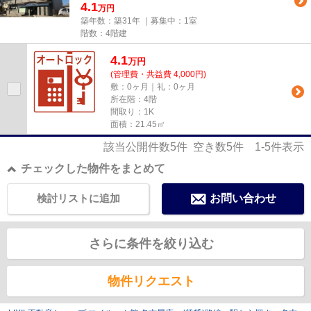
4.1
万円
築年数：築31年 ｜募集中：
1室
階数：4階建
4.1
万
円
(管理費・共益費 4,000円)
敷：0ヶ月｜礼：0ヶ月
所在階：4階
間取り：1K
面積：21.45㎡
該当公開件数
5
件 空き数
5
件
1-5
件表示
チェックした物件をまとめて
検討リストに追加
お問い合わせ
さらに条件を絞り込む
物件リクエスト