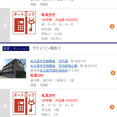
階数：3階建
6.6
万
円
(管理費・共益費 4,000円)
敷：0ヶ月｜礼：0ヶ月
所在階：3階
間取り：1LDK
面積：39.96㎡
プチメゾン稲生Ⅱ
賃貸｜マンション
名古屋市営鶴舞線
「
庄内通
」駅 徒歩7分
名古屋市営鶴舞線
「
庄内緑地公園
」駅 徒歩15分
愛知県
名古屋市西区
稲生町
６丁目8
4.8
万円
築年数：築24年 ｜募集中：
1室
階数：3階建
4.8
万
円
(管理費・共益費 4,000円)
敷：0ヶ月｜礼：0ヶ月
所在階：1階
間取り：1K