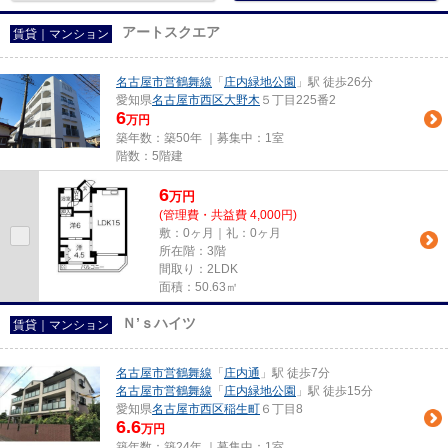
アートスクエア
賃貸｜マンション
名古屋市営鶴舞線
「
庄内緑地公園
」駅 徒歩26分
愛知県
名古屋市西区
大野木
５丁目225番2
6
万円
築年数：築50年 ｜募集中：
1室
階数：5階建
6
万
円
(管理費・共益費 4,000円)
敷：0ヶ月｜礼：0ヶ月
所在階：3階
間取り：2LDK
面積：50.63㎡
Ｎ’ｓハイツ
賃貸｜マンション
名古屋市営鶴舞線
「
庄内通
」駅 徒歩7分
名古屋市営鶴舞線
「
庄内緑地公園
」駅 徒歩15分
愛知県
名古屋市西区
稲生町
６丁目8
6.6
万円
築年数：築24年 ｜募集中：
1室