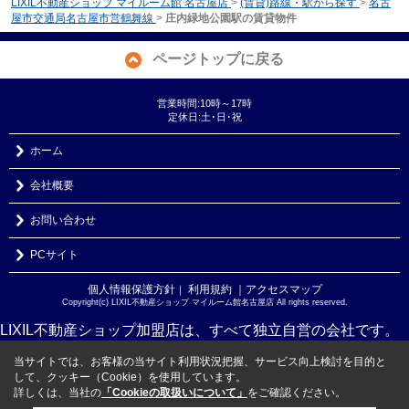
LIXIL不動産ショップ マイルーム館 名古屋店
>
(賃貸)路線・駅から探す
>
名古
屋市交通局名古屋市営鶴舞線
>
庄内緑地公園駅の賃貸物件
ページトップに戻る
営業時間:10時～17時
定休日:土･日･祝
ホーム
会社概要
お問い合わせ
PCサイト
個人情報保護方針
利用規約
｜アクセスマップ
｜
Copyright(c) LIXIL不動産ショップ マイルーム館名古屋店 All rights reserved.
LIXIL不動産ショップ加盟店は、すべて独立自営の会社です。
当サイトでは、お客様の当サイト利用状況把握、サービス向上検討を目的と
して、クッキー（Cookie）を使用しています。
詳しくは、当社の
「Cookieの取扱いについて」
をご確認ください。