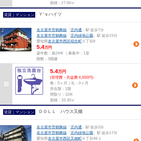
面積：27.00㎡
Ｙ’ｓハイツ
賃貸｜マンション
名古屋市営鶴舞線
「
庄内通
」駅 徒歩7分
名古屋市営鶴舞線
「
庄内緑地公園
」駅 徒歩15分
愛知県
名古屋市西区
稲生町
５丁目8
5.4
万円
築年数：築24年 ｜募集中：
1室
階数：3階建
5.4
万
円
(管理費・共益費 4,000円)
敷：0ヶ月｜礼：0ヶ月
所在階：1階
間取り：1DK
面積：33.30㎡
ＤＯＬＬ ハウス又穂
賃貸｜マンション
名古屋市営鶴舞線
「
庄内通
」駅 徒歩3分
名古屋市営鶴舞線
「
庄内緑地公園
」駅 徒歩17分
愛知県
名古屋市西区
又穂町
６丁目46-1