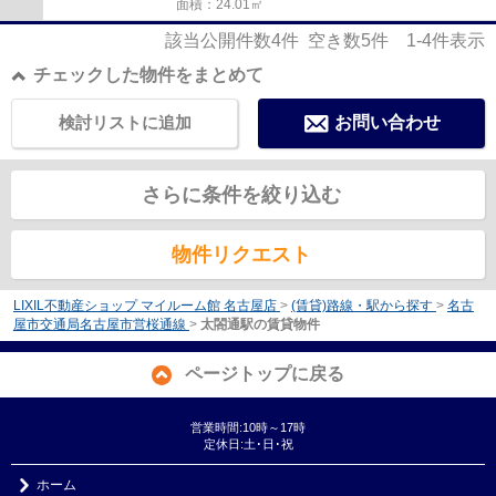
面積：24.01㎡
該当公開件数
4
件 空き数
5
件
1-4
件表示
チェックした物件をまとめて
検討リストに追加
お問い合わせ
さらに条件を絞り込む
物件リクエスト
LIXIL不動産ショップ マイルーム館 名古屋店
>
(賃貸)路線・駅から探す
>
名古
屋市交通局名古屋市営桜通線
>
太閤通駅の賃貸物件
ページトップに戻る
営業時間:10時～17時
定休日:土･日･祝
ホーム