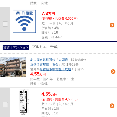
階数：8階建
7.3
万
円
(管理費・共益費 6,000円)
敷：0ヶ月｜礼：0ヶ月
所在階：3階
間取り：1R
面積：41.44㎡
プルミエ 千成
賃貸｜マンション
名古屋市営桜通線
「
太閤通
」駅 徒歩9分
近鉄名古屋線
「
黄金
」駅 徒歩12分
愛知県
名古屋市中村区
千成通
１丁目25
4.55
万円
築年数：築23年 ｜募集中：
1室
階数：4階建
4.55
万
円
(管理費・共益費 4,500円)
敷：0ヶ月｜礼：0ヶ月
所在階：1階
間取り：1K