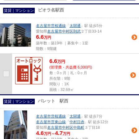
ビオラ名駅西
賃貸｜マンション
名古屋市営桜通線
「
太閤通
」駅 徒歩5分
愛知県
名古屋市中村区
則武
２丁目33-14
6.6
万円
築年数：築19年 ｜募集中：
1室
階数：9階建
6.6
万
円
(管理費・共益費 6,000円)
敷：0ヶ月｜礼：0ヶ月
所在階：9階
間取り：1K
面積：32.69㎡
パレット 駅西
賃貸｜マンション
名古屋市営桜通線
「
太閤通
」駅 徒歩7分
名古屋市営東山線
「
中村日赤
」駅 徒歩12分
愛知県
名古屋市中村区
中島町
３丁目18
4.6
4.7
万円～
万円