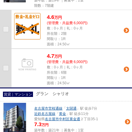
築年数：築19年 ｜募集中：
2室
階数：7階建
4.6
万
円
(管理費・共益費 6,000円)
敷：0ヶ月｜礼：0ヶ月
所在階：2階
間取り：1R
面積：24.50㎡
4.7
万
円
(管理費・共益費 6,000円)
敷：0ヶ月｜礼：0ヶ月
所在階：6階
間取り：1R
面積：24.50㎡
グラン シャリオ
賃貸｜マンション
名古屋市営桜通線
「
太閤通
」駅 徒歩7分
近鉄名古屋線
「
黄金
」駅 徒歩11分
愛知県
名古屋市中村区
黄金通
２丁目35-1
7.3
万円
築年数：築21年 ｜募集中：
1室