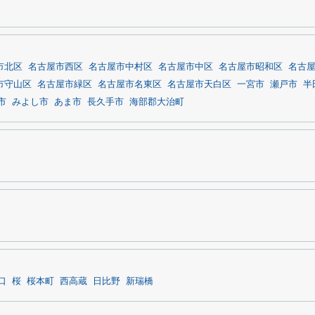
市北区
名古屋市西区
名古屋市中村区
名古屋市中区
名古屋市昭和区
名古
市守山区
名古屋市緑区
名古屋市名東区
名古屋市天白区
一宮市
瀬戸市
半
市
みよし市
あま市
長久手市
海部郡大治町
口
桜
桜本町
西高蔵
日比野
新瑞橋