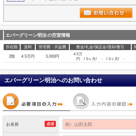
エバーグリーン明治
の空室情報
所在階
賃料
管理費・共益費
敷金/礼金/保証金/償却/敷引
4.5万
2階
4.5万円
3,000円
/
/
/
/
円
0ヶ月
-
0ヶ月
-
エバーグリーン明治
へのお問い合わせ
お名前
必須