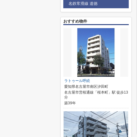
名鉄常滑線 道徳
おすすめ物件
ラトゥール呼続
愛知県名古屋市南区汐田町
名古屋市営桜通線「桜本町」駅 徒歩13
分
築39年