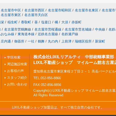
名古屋市中区
/
名古屋市西区
/
名古屋市昭和区
/
名古屋市名東区
/
名古屋市
名古屋市東区
/
名古屋市天白区
新栄
/
稲生町
/
香取町
/
葵
/
塩釜口
/
橘
/
大須
/
赤坂町
線
/
名古屋市営鶴舞線
/
名古屋市営桜通線
/
名古屋市営名城線
/
中央線
/
名鉄
あおなみ線
/
東海道本線
/
近鉄名古屋線
/
名鉄瀬戸線
庄内通
/
御器所
/
一社
/
鶴舞
/
丸の内
/
上前津
/
瑞穂区役所
/
新栄町
株式会社LIXILリアルティ 中部統轄事業部
学区検索
LIXIL不動産ショップ マイルーム館名古屋
周辺施設検索
お客様の声
愛知県名古屋市東区東桜２丁目２－１ 高岳パークビル4
スタッフ紹介
TEL:052-856-8866
お問い合わせ
FAX:052-856-8856
Copyright(c) LIXIL不動産ショップ マイルーム館名古
All Rights Reserved.
LIXIL不動産ショップ加盟店は、すべて独立自営の会社です。