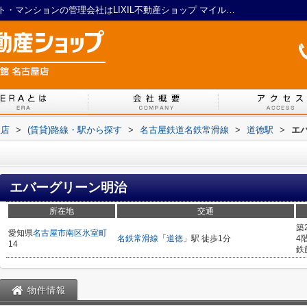
エバーグリーン明治／名古屋の賃貸アパート・マンションの管理会社はLIXIL不動産ショップ マイルーム館 名古屋店
屋店
>
(賃貸)路線・駅から探す
>
名古屋鉄道名鉄常滑線
>
道徳駅
>
エ
エバーグリーン明治
所在地
交通
築
愛知県
名古屋市南区
氷室町
名鉄常滑線
「
道徳
」駅 徒歩1分
4
14
鉄
物件情報