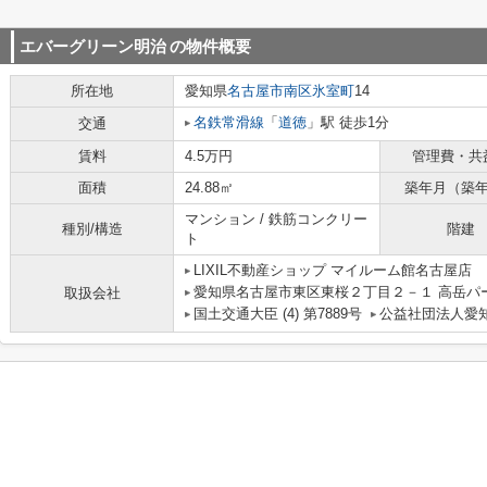
エバーグリーン明治
の物件概要
所在地
愛知県
名古屋市南区
氷室町
14
名鉄常滑線
「
道徳
」駅 徒歩1分
交通
賃料
4.5万円
管理費・共
面積
24.88㎡
築年月（築
マンション / 鉄筋コンクリー
種別/構造
階建
ト
LIXIL不動産ショップ マイルーム館名古屋店
愛知県名古屋市東区東桜２丁目２－１ 高岳パー
取扱会社
国土交通大臣 (4) 第7889号
公益社団法人愛