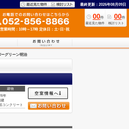
最終更新：2026年08月09日
00
00
件
件
最近見た物件
検討リスト
営業時間：10時～17時
定休日：土･日･祝
バーグリーン明治
建物
空室情報へ
26年
階建
筋コンクリート