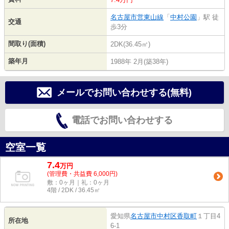
名古屋市営東山線
「
中村公園
」駅 徒
交通
歩3分
間取り(面積)
2DK(36.45㎡)
築年月
1988年 2月(築38年)
メールでお問い合わせする(無料)
電話でお問い合わせする
空室一覧
7.4
万
円
(管理費・共益費 6,000円)
敷：0ヶ月｜礼：0ヶ月
4階 / 2DK / 36.45㎡
愛知県
名古屋市中村区
香取町
１丁目4
所在地
6-1