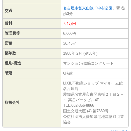
名古屋市営東山線
「
中村公園
」駅 徒
交通
歩3分
賃料
7.4万円
管理費等
6,000円
面積
36.45㎡
築年数
1988年 2月 (築38年)
種別/構造
マンション/鉄筋コンクリート
階建
6階建
LIXIL不動産ショップ マイルーム館
名古屋店
愛知県名古屋市東区東桜２丁目２－
１ 高岳パークビル4F
取扱会社
TEL:052-856-8866
国土交通大臣 (4) 第7889号
公益社団法人愛知県宅地建物取引業
協会