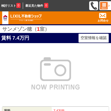
0
0
検討リスト
最近見た物件
お問合せ
サンメゾン穂（
1
室）
賃料
7.4万円
空室情報を確認
賃料
7.4万円