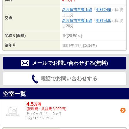
名古屋市営東山線
「
中村公園
」駅 徒
歩11分
交通
名古屋市営東山線
「
中村日赤
」駅 徒
歩20分
間取り(面積)
1K(28.50㎡)
築年月
1991年 11月(築34年)
メールでお問い合わせする(無料)
電話でお問い合わせする
空室一覧
4.5
万
円
(管理費・共益費 3,000円)
敷：0ヶ月｜礼：0ヶ月
3階 / 1K / 28.50㎡