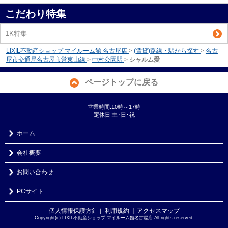
こだわり特集
1K特集
LIXIL不動産ショップ マイルーム館 名古屋店
>
(賃貸)路線・駅から探す
>
名古
屋市交通局名古屋市営東山線
>
中村公園駅
>
シャルム愛
ページトップに戻る
営業時間:10時～17時
定休日:土･日･祝
ホーム
会社概要
お問い合わせ
PCサイト
個人情報保護方針
利用規約
｜アクセスマップ
｜
Copyright(c) LIXIL不動産ショップ マイルーム館名古屋店 All rights reserved.