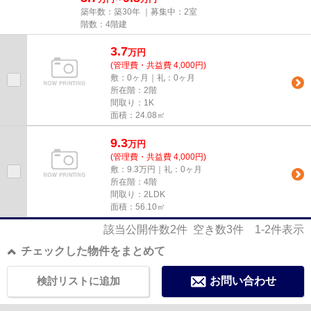
築年数：築30年 ｜募集中：
2室
階数：4階建
3.7
万
円
(管理費・共益費 4,000円)
敷：0ヶ月｜礼：0ヶ月
所在階：2階
間取り：1K
面積：24.08㎡
9.3
万
円
(管理費・共益費 4,000円)
敷：9.3万円｜礼：0ヶ月
所在階：4階
間取り：2LDK
面積：56.10㎡
該当公開件数
2
件 空き数
3
件
1-2
件表示
チェックした物件をまとめて
検討リストに追加
お問い合わせ