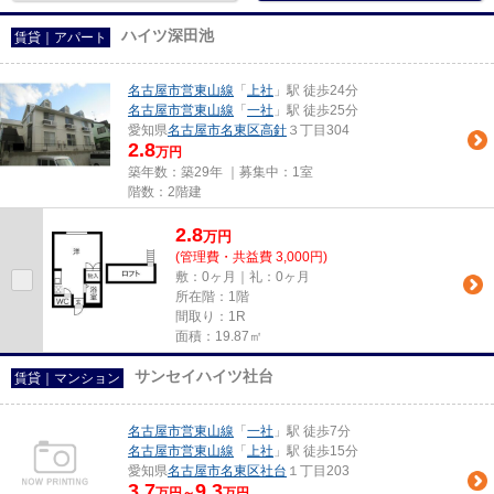
ハイツ深田池
賃貸｜アパート
名古屋市営東山線
「
上社
」駅 徒歩24分
名古屋市営東山線
「
一社
」駅 徒歩25分
愛知県
名古屋市名東区
高針
３丁目304
2.8
万円
築年数：築29年 ｜募集中：
1室
階数：2階建
2.8
万
円
(管理費・共益費 3,000円)
敷：0ヶ月｜礼：0ヶ月
所在階：1階
間取り：1R
面積：19.87㎡
サンセイハイツ社台
賃貸｜マンション
名古屋市営東山線
「
一社
」駅 徒歩7分
名古屋市営東山線
「
上社
」駅 徒歩15分
愛知県
名古屋市名東区
社台
１丁目203
3.7
9.3
万円～
万円