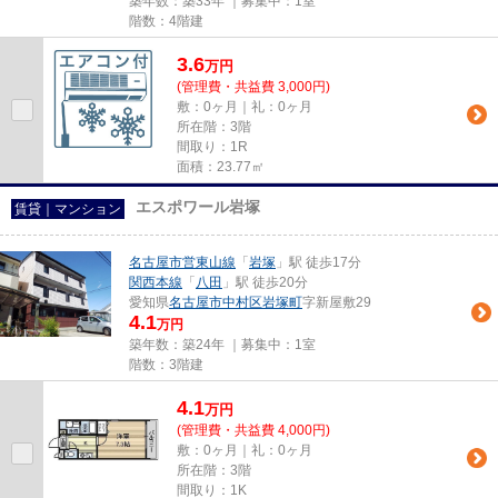
築年数：築33年 ｜募集中：
1室
階数：4階建
3.6
万
円
(管理費・共益費 3,000円)
敷：0ヶ月｜礼：0ヶ月
所在階：3階
間取り：1R
面積：23.77㎡
エスポワール岩塚
賃貸｜マンション
名古屋市営東山線
「
岩塚
」駅 徒歩17分
関西本線
「
八田
」駅 徒歩20分
愛知県
名古屋市中村区
岩塚町
字新屋敷29
4.1
万円
築年数：築24年 ｜募集中：
1室
階数：3階建
4.1
万
円
(管理費・共益費 4,000円)
敷：0ヶ月｜礼：0ヶ月
所在階：3階
間取り：1K