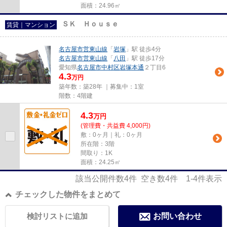
面積：24.96㎡
ＳＫ Ｈｏｕｓｅ
賃貸｜マンション
名古屋市営東山線
「
岩塚
」駅 徒歩4分
名古屋市営東山線
「
八田
」駅 徒歩17分
愛知県
名古屋市中村区
岩塚本通
２丁目6
4.3
万円
築年数：築28年 ｜募集中：
1室
階数：4階建
4.3
万
円
(管理費・共益費 4,000円)
敷：0ヶ月｜礼：0ヶ月
所在階：3階
間取り：1K
面積：24.25㎡
該当公開件数
4
件 空き数
4
件
1-4
件表示
チェックした物件をまとめて
検討リストに追加
お問い合わせ