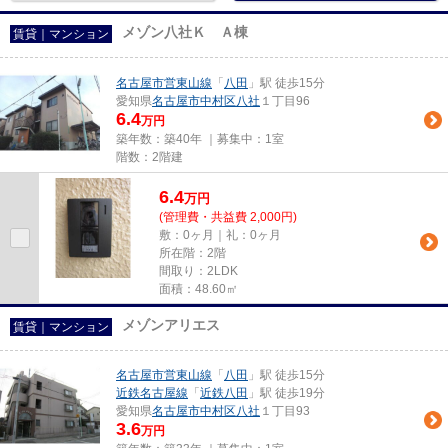
メゾン八社Ｋ Ａ棟
賃貸｜マンション
名古屋市営東山線
「
八田
」駅 徒歩15分
愛知県
名古屋市中村区
八社
１丁目96
6.4
万円
築年数：築40年 ｜募集中：
1室
階数：2階建
6.4
万
円
(管理費・共益費 2,000円)
敷：0ヶ月｜礼：0ヶ月
所在階：2階
間取り：2LDK
面積：48.60㎡
メゾンアリエス
賃貸｜マンション
名古屋市営東山線
「
八田
」駅 徒歩15分
近鉄名古屋線
「
近鉄八田
」駅 徒歩19分
愛知県
名古屋市中村区
八社
１丁目93
3.6
万円