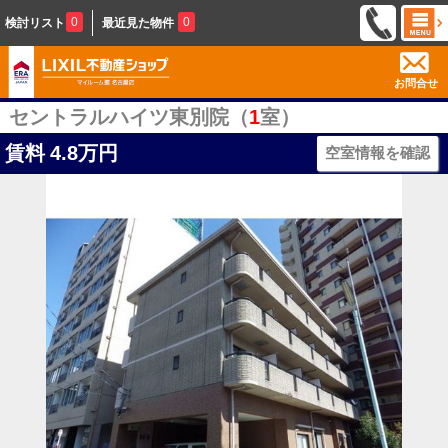
0
0
検討リスト
最近見た物件
お問合せ
セントラルハイツ東別院（
1
室）
賃料
4.8万円
空室情報を確認