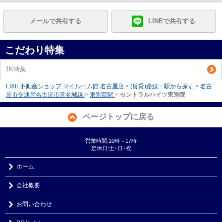
メールで共有する
LINEで共有する
こだわり特集
1K特集
LIXIL不動産ショップ マイルーム館 名古屋店
>
(賃貸)路線・駅から探す
>
名古
屋市交通局名古屋市営名城線
>
東別院駅
>
セントラルハイツ東別院
ページトップに戻る
営業時間:10時～17時
定休日:土･日･祝
ホーム
会社概要
お問い合わせ