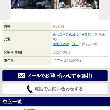
賃料
4.8万円
名古屋市営名城線
「
東別院
」駅 徒歩
交通
8分
東海道本線
「
金山
」駅 徒歩10分
間取り(面積)
1K(24.00㎡)
築年月
1997年 3月(築29年)
メールでお問い合わせする(無料)
電話でお問い合わせする
空室一覧