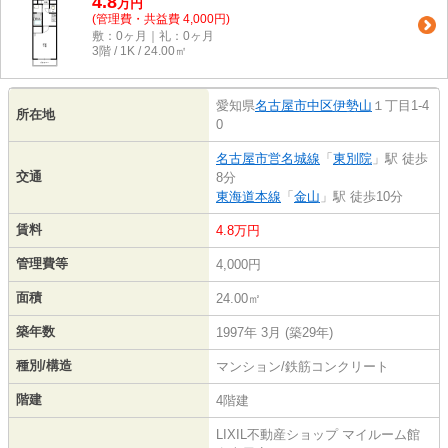
4.8
万
円
(管理費・共益費 4,000円)
敷：0ヶ月｜礼：0ヶ月
3階 / 1K / 24.00㎡
愛知県
名古屋市中区
伊勢山
１丁目1-4
所在地
0
名古屋市営名城線
「
東別院
」駅 徒歩
交通
8分
東海道本線
「
金山
」駅 徒歩10分
賃料
4.8万円
管理費等
4,000円
面積
24.00㎡
築年数
1997年 3月 (築29年)
種別/構造
マンション/鉄筋コンクリート
階建
4階建
LIXIL不動産ショップ マイルーム館